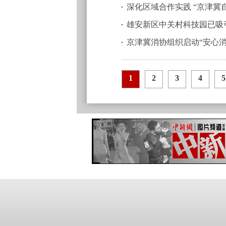
深化区域合作实践 “京津冀
(2025.11.3 20:51)
雄安新区中关村科技园已吸引
京津冀消协组织启动“安心
1
2
3
4
5