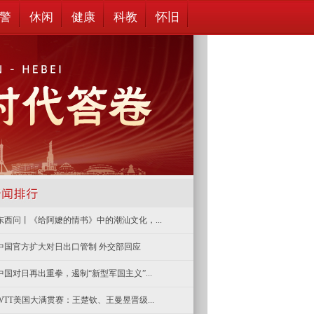
警
休闲
健康
科教
怀旧
东西问丨《给阿嬷的情书》中的潮汕文化，...
中国官方扩大对日出口管制 外交部回应
中国对日再出重拳，遏制“新型军国主义”...
WTT美国大满贯赛：王楚钦、王曼昱晋级...