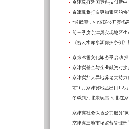
京津冀打造国际科技创新中心
京津冀将打造更加紧密的协
(2026.2.26 15:54)
“通武廊”3V3篮球公开赛
前三季度京津冀实现地区生产
《密云水库水源保护条例》
京张冰雪文化旅游季启动 探
京津冀基金与企业融资对接会
京津冀加大异地养老支持力
前10月京津冀地区出口1.2
冬季到河北来玩雪 河北在
京津冀社会保险公共服务“同
京津冀三地市场监督管理部