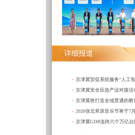
详细报道
京津冀贸促系统服务“人工智
京津冀安全应急产业对接活
京津冀将打造全域贯通的教
20:48)
2026张北草原音乐节将于7
京津冀GDP连跨六个万亿台
18:09)