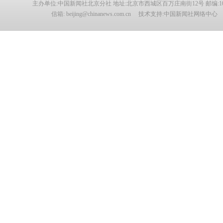
主办单位:中国新闻社北京分社 地址:北京市西城区百万庄南街12号 邮编:100
信箱: beijing@chinanews.com.cn 技术支持:中国新闻社网络中心