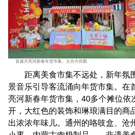
首届月亮河新春年货市集。主办方供图
距离美食市集不远处，新年氛
景音乐引导客流涌向年货市集。在
亮河新春年货市集，40多个摊位依
开，大红色的装饰和琳琅满目的商
出浓浓年味儿。通州的咯吱盒、沧
小枣、内蒙古肉奶制品……非遗美