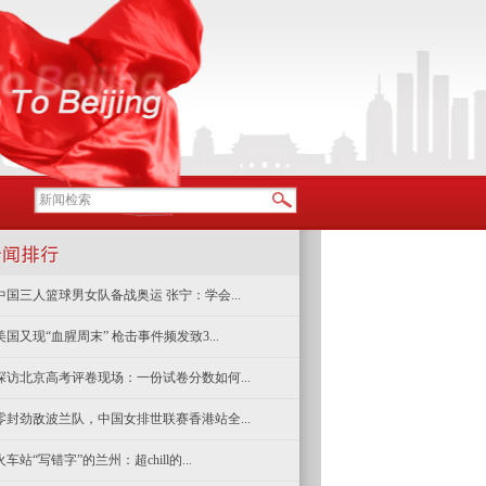
中国三人篮球男女队备战奥运 张宁：学会...
美国又现“血腥周末” 枪击事件频发致3...
探访北京高考评卷现场：一份试卷分数如何...
零封劲敌波兰队，中国女排世联赛香港站全...
火车站“写错字”的兰州：超chill的...