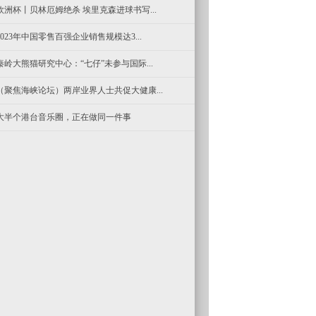
欧洲杯丨贝林厄姆绝杀 埃里克森进球书写...
2023年中国零售百强企业销售规模达3...
秦岭大熊猫研究中心：“七仔”未参与国际...
（聚焦海峡论坛）两岸业界人士共促大健康...
大半个港台音乐圈，正在做同一件事