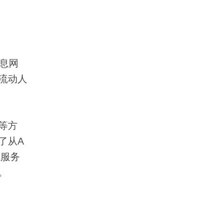
息网
流动人
等方
了从A
源服务
。