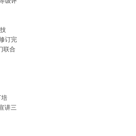
等级评
技
修订完
门联合
下培
宣讲三