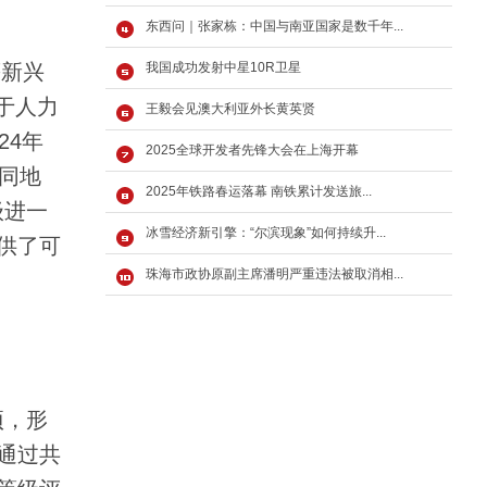
东西问｜张家栋：中国与南亚国家是数千年...
等新兴
我国成功发射中星10R卫星
于人力
王毅会见澳大利亚外长黄英贤
24年
2025全球开发者先锋大会在上海开幕
同地
2025年铁路春运落幕 南铁累计发送旅...
级进一
冰雪经济新引擎：“尔滨现象”如何持续升...
供了可
珠海市政协原副主席潘明严重违法被取消相...
项，形
通过共