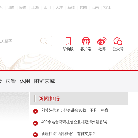
东
|
山西
|
陕西
|
上海
|
四川
|
天津
|
新疆
|
兵团
|
云南
|
浙江
移动版
客户端
微博
公众号
康
法警
休闲
图览京城
刘希娅代表：躬身讲台30载，不拘一格育...
400余名台湾妈祖信众赴福建漳州进香谒...
新疆打造“西部粮仓”，有何支撑？