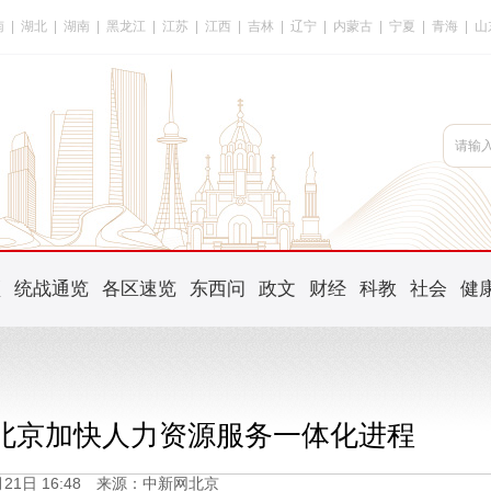
南
|
湖北
|
湖南
|
黑龙江
|
江苏
|
江西
|
吉林
|
辽宁
|
内蒙古
|
宁夏
|
青海
|
山
频
统战通览
各区速览
东西问
政文
财经
科教
社会
健
 北京加快人力资源服务一体化进程
2月21日 16:48 来源：中新网北京