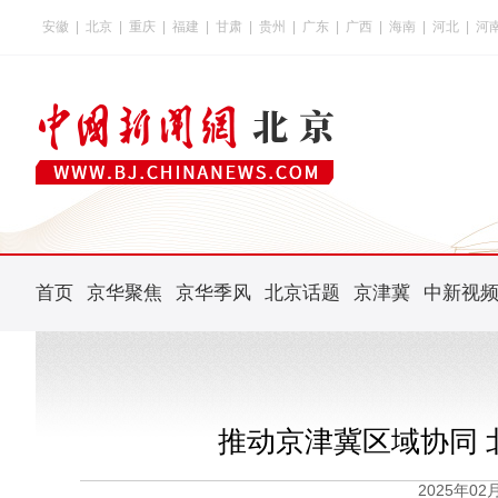
安徽
|
北京
|
重庆
|
福建
|
甘肃
|
贵州
|
广东
|
广西
|
海南
|
河北
|
河
首页
京华聚焦
京华季风
北京话题
京津冀
中新视
推动京津冀区域协同
2025年0