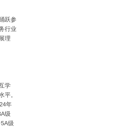
踊跃参
务行业
展理
互学
水平。
24年
3A级
5A级