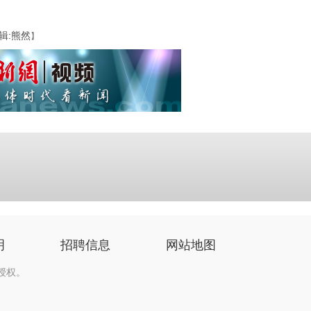
辑:熊然
】
明
招聘信息
网站地图
授权。