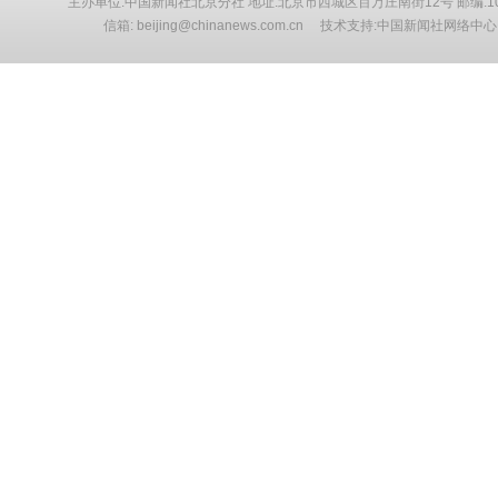
主办单位:中国新闻社北京分社 地址:北京市西城区百万庄南街12号 邮编:10
信箱: beijing@chinanews.com.cn 技术支持:中国新闻社网络中心