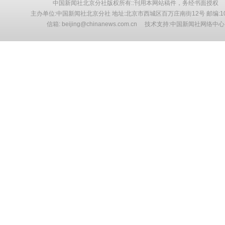
中国新闻社北京分社版权所有::刊用本网站稿件，务经书面授权
主办单位:中国新闻社北京分社 地址:北京市西城区百万庄南街12号 邮编:10
信箱: beijing@chinanews.com.cn 技术支持:中国新闻社网络中心