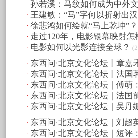
孙若溪：马纹如何成为中外
王建敏：“马”字何以折射出
视觉符号？
(2026.2.24 20:58)
徐悲鸿如何绘就“马上乾坤”？
文明承载力？
(2026.2.22 07:56)
走过120年，电影银幕映射
电影如何以光影连接全球？
(2
(2025.12.28 23:04)
东西问·北京文化论坛丨章嘉
东西问·北京文化论坛丨法国
播关键在“移情”
(2025.9.26 14:58
东西问·北京文化论坛｜傅萌
·阿诺：真正动人的故事，无
东西问·北京文化论坛｜法国
物插上“翅膀”？
(2025.9.25 10:00
心
(2025.9.26 14:51)
东西问·北京文化论坛｜吴丹
文化始终是法中友好交往的
与“Z世代”助推俄中文化交流
(
09:57)
东西问·北京文化论坛｜刘超
东西问·北京文化论坛｜短评
博物馆之城“活”和“火”？
(2025