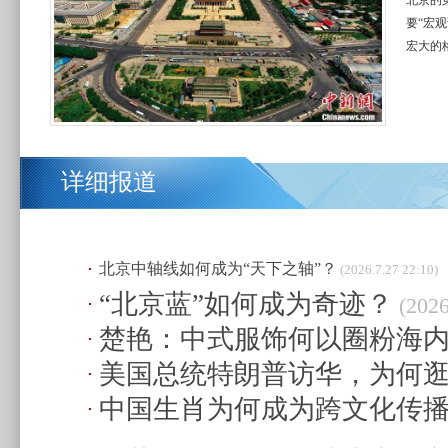
北京的
要“宏
宏大的
详细报道
北京中轴线如何成为“天下之轴”？
(2026.7.27 22:10)
“北京蓝”如何成为奇迹？
(2026
楚艳：中式服饰何以圈粉海
美国总统特朗普访华，为何
17:58)
中国生肖为何成为跨文化传
园？
(2026.5.28 17:15)
(2026.3.1 14:16)