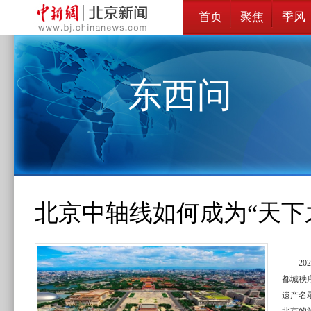
首页
聚焦
季风
东西问
北京中轴线如何成为“天下
2
都城秩
遗产名