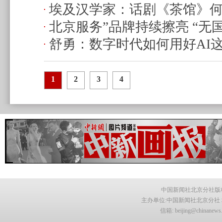
埃及汉学家：话剧《茶馆》
塑全球文明对话？
(2025.9.23 20
北京服务”品牌持续擦亮 “无
流互鉴的“社会镜像”？
(2025.9.
舒勇：数字时代如何用好AI这
国营商十佳案例
(2025.9.20 21:07
(2025.9.20 11:35)
1
2
3
4
中国新闻社北京分社版
主办单位:中国新闻社北京分社 地
信箱: beijing@chin