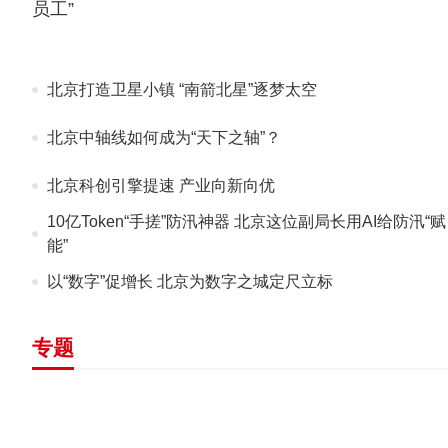
员工”
北京打造卫星小镇 “南箭北星”逐梦太空
北京中轴线如何成为“天下之轴”？
北京科创引擎提速 产业向新向优
10亿Token“手搓”防汛神器 北京这位副局长用AI给防汛“赋
能”
以“数字”促增长 北京为数字之城定尺立标
专题