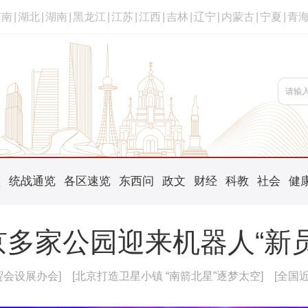
河南
|
湖北
|
湖南
|
黑龙江
|
江苏
|
江西
|
吉林
|
辽宁
|
内蒙古
|
宁夏
|
青
频
统战通览
各区速览
东西问
政文
财经
科教
社会
健
京多家公园迎来机器人“新员
贸会设展办会]
[北京打造卫星小镇 “南箭北星”逐梦太空]
[全国近