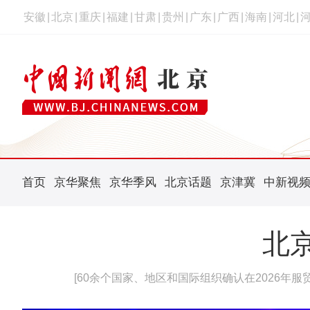
安徽
|
北京
|
重庆
|
福建
|
甘肃
|
贵州
|
广东
|
广西
|
海南
|
河北
|
首页
京华聚焦
京华季风
北京话题
京津冀
中新视
北
[60余个国家、地区和国际组织确认在2026年服