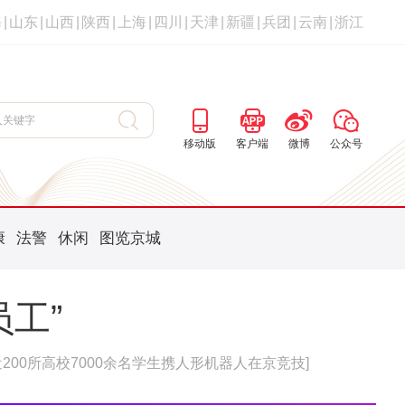
海
|
山东
|
山西
|
陕西
|
上海
|
四川
|
天津
|
新疆
|
兵团
|
云南
|
浙江
移动版
客户端
微博
公众号
康
法警
休闲
图览京城
工”
200所高校7000余名学生携人形机器人在京竞技]