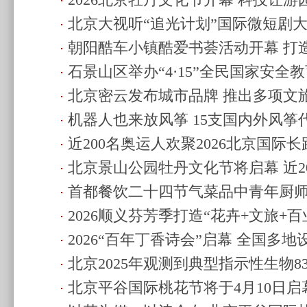
2026北京牡丹文化节开幕 科技让
验
(2026.4.18 10:56)
北京大视听“追光计划”国际微短剧大赛
(2026.4.17 10:58)
朝阳酷车小镇酷爱书荟活动开幕 打
辅助创作
(2026.4.17 10:56)
石景山区举办“4·15”全民国家安全
(2026.4.15 11:58)
北京密云发布城市品牌 推出多项文
(2026.4.14 11:48)
机器人也来放风筝 15支国内外风筝
22:26)
近200名奥运人欢聚2026北京国际长
博园“斗鸢”
(2026.4.12 22:20)
北京景山公园牡丹文化节将启幕 近2
篷车”亮相
(2026.4.12 22:17)
首都餐饮二十四节气菜品中青年厨师
先”绽放
(2026.4.11 12:00)
2026顺义芬芳季打造“花卉+文旅+百
化创新传承
(2026.4.10 21:05)
2026“百年丁香诗会”启幕 全国多
16:58)
北京2025年观测到典型指示性生物83
(2026.4.3 13:09)
北京平谷国际桃花节将于4月10日启