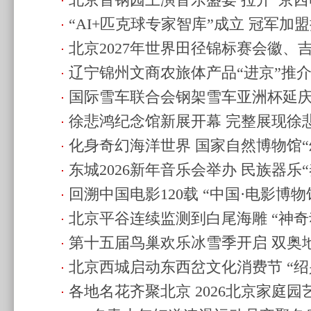
北京首钢园上演音乐盛宴 拉开“京西
幻冰境
(2026.1.16 12:06)
“AI+匹克球专家智库”成立 冠军加
(2026.1.15 11:27)
北京2027年世界田径锦标赛会徽、
生态
(2026.1.14 20:43)
辽宁锦州文商农旅体产品“进京”推
集活动走进小学
(2026.1.13 12:33)
国际雪车联合会钢架雪车亚洲杯延庆
徐悲鸿纪念馆新展开幕 完整展现徐
(2026.1.12 10:57)
化身奇幻海洋世界 国家自然博物馆“
(2026.1.2 10:49)
东城2026新年音乐会举办 民族器乐
20:13)
回溯中国电影120载 “中国·电影博
(2025.12.30 22:11)
北京平谷连续监测到白尾海雕 “神奇
(2025.12.30 09:55)
第十五届鸟巢欢乐冰雪季开启 双奥
鸟经济
(2025.12.28 12:45)
北京西城启动东西岔文化消费节 “绍
(2025.12.28 12:38)
各地名花齐聚北京 2026北京家庭
方“过大年”
(2025.12.28 12:19)