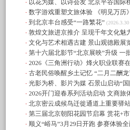
以花为媒、以诗会友 北京平谷国际
体验
(2026.4.2 08:21)
数字游戏重塑文旅体验 《明见万历
春日之旅
(2026.4.1 18:06)
到北京丰台感受“一路繁花”
(2026.3.31 17:19)
(2026.3.30
敦煌文旅进京推介 呈现千年文化魅
文化与艺术相遇古建 景山观德殿展
验
(2026.3.29 11:31)
第十六届北影节“北京展映”升级 一
17:11)
2026《三角洲行动》烽火职业联赛
全球视野
(2026.3.27 11:54)
古老民俗唤醒乡土记忆 “二月二酬龙
(2026.3.26 18:47)
光影为桥、影片为媒 石景山启动“国
(2026.3.21 22:15)
2026开门迎春系列活动启动 文商
(2026.3.20 21:15)
北京密云成候鸟迁徙通道上重要驿站
西春日活力
(2026.3.20 21:15)
第三届北京朝阳花园节启幕 赏花+市
者”
(2026.3.20 20:45)
顺义“峪马”3月29日开跑 参赛体验
闲一站式体验
(2026.3.15 23:07)