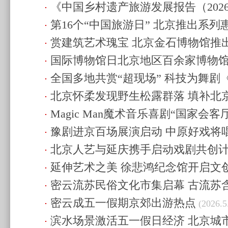
《中国乡村遗产旅游发展报告（202
第16个“中国旅游日” 北京推出系
(2026.5.20 09:05)
赏建筑艺术瑰宝 北京金石博物馆推
活力
(2026.5.20 08:53)
国际博物馆日北京地区百余家博物
拓片题跋展
(2026.5.19 08:32)
全国多地共赏“超现场” 科技为舞剧
08:29)
北京怀柔发现野生松露群落 填补北
予新活力
(2026.5.18 10:10)
Magic Man魔术音乐喜剧“国家会客
空白
(2026.5.17 15:15)
豫剧进京百场展演启动 中原好戏将
20:59)
北京人艺与延庆携手启动戏剧共创计
23:00)
延伸艺术之美 徐悲鸿纪念馆开启文
村振兴
(2026.5.11 08:45)
密云流苏民俗文化市集启幕 古流苏
20:15)
密云成五一假期京郊出游热点
19:02)
(2026.5
滨水场景激活五一假日经济 北京城