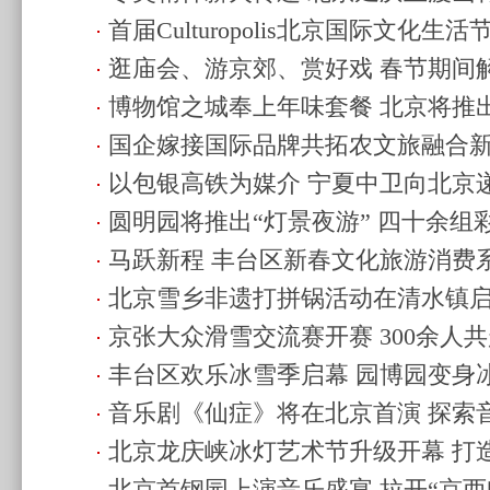
首届Culturopolis北京国际文化生活节
动启幕
(2026.2.2 22:25)
逛庙会、游京郊、赏好戏 春节期间
幕
(2026.1.31 21:15)
博物馆之城奉上年味套餐 北京将推
年”
(2026.1.31 13:16)
国企嫁接国际品牌共拓农文旅融合
展览及活动
(2026.1.31 13:08)
以包银高铁为媒介 宁夏中卫向北京递
21:27)
圆明园将推出“灯景夜游” 四十余组
(2026.1.28 21:23)
马跃新程 丰台区新春文化旅游消费
(2026.1.28 16:42)
北京雪乡非遗打拼锅活动在清水镇
(2026.1.26 22:42)
京张大众滑雪交流赛开赛 300余人
丰台区欢乐冰雪季启幕 园博园变身
(2026.1.18 08:40)
音乐剧《仙症》将在北京首演 探索
20:57)
北京龙庆峡冰灯艺术节升级开幕 打
进结合
(2026.1.17 11:54)