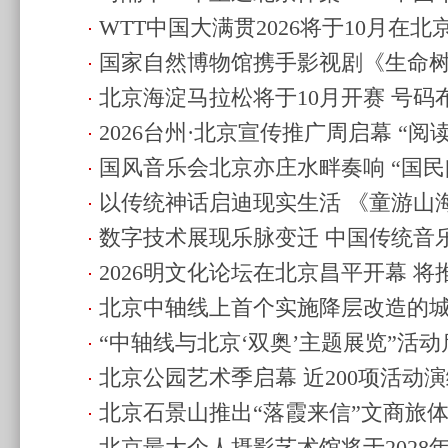
WTT中国大满贯2026将于10月在
赛八月启幕
(2026.7.23 21:00)
国家自然博物馆携手影视剧《生命
(2026.7.23 09:47)
北京海淀马拉松将于10月开赛 号码
的生命与守护
(2026.7.17 14:29)
2026台州·北京宣传推广周启幕 “阅
景
(2026.7.16 18:13)
国风音乐会北京亦庄水畔奏响 “国民
海魅力
(2026.7.13 20:51)
以传统神话启迪现实生活 《童游山
袂献艺
(2026.7.9 20:32)
数字技术展现乐脉变迁 中国传统音
再升级
(2026.7.9 20:19)
2026明文化论坛在北京昌平开幕 
开幕
(2026.7.9 20:17)
北京中轴线上首个实施降层改造的
园规划落地
(2026.7.4 22:17)
“中轴线与北京‘双奥’主题展览”活
开放
(2026.7.4 10:13)
北京公园艺术季启幕 近200项活动演
展融合品牌
(2026.7.2 10:47)
北京石景山推出“落霞来信”文商旅体
(2026.7.1 10:42)