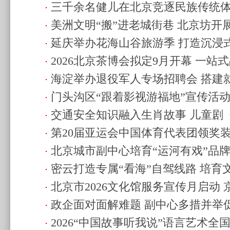
三千余名健儿在北京竞逐民族传统
22个项目
(2026.8.9 17:50)
美洲文明“搬”进老城街巷 北京坊开
17:47)
延庆举办花海山谷旅游季 打造沉浸
(2026.8.9 17:40)
2026北京茶博会拟定9月开幕 一站
(2026.8.9 11:55)
海淀举办退役军人专场招聘会 搭建
20:22)
门头沟区“跟着影视游福地”宣传活
(2026.8.7 09:07)
交通安全知识融入生肖故事 儿童剧
(2026.8.6 20:37)
第20届亚运会中国体育代表团领奖
英雄》在京发布
(2026.8.6 09:08)
北京城市副中心培育“运河有戏”品牌
(2026.8.5 11:13)
密云打造专属“看海”自驾线路 培育
出3900余场
(2026.8.5 11:08)
北京市2026文化馆服务宣传月启动
10:47)
政企面对面解难题 副中心多措并举
(2026.8.4 10:45)
2026“中国故事听我说”语言艺术
19:44)