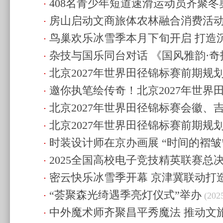
408名青少年短道速滑运动员齐聚冬
(2025.12.27 11:26)
房山启动文商旅体农林融合消费活动 
速
(2025.12.19 14:18)
鸟巢欢乐冰雪季本月下旬开启 打造
盛宴
(2025.12.18 21:35)
杂技与国乐同台对话 《国风雅韵·
(2025.12.18 18:54)
北京2027年世界田径锦标赛前期规
(2025.12.14 10:52)
邀你执笔绘传奇！北京2027年世界
(2025.12.14 10:40)
北京2027年世界田径锦标赛会徽、
祥物及主题口号全球征集启动（内
北京2027年世界田径锦标赛前期规
21:22)
集正式启动
(2025.12.12 08:42)
时装设计师在京办画展 “时间的褶皱
召开
(2025.12.11 08:17)
2025全国高校电子竞技精英联赛总
(2025.12.10 19:39)
密云快乐冰雪季开幕 京津冀联动打
(2025.12.7 22:07)
“荟聚森光绮遇季亮灯仪式”举办
(2025.12.7 19:14)
(2025
中外魔术师齐聚昌平秀魔法 推动文