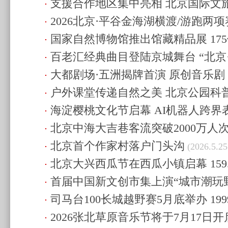
支援合作地区集中亮相 北京国际文
节金奖
(2026.6.10 23:00)
2026北京·平谷金海湖横渡/游跑两
协作空间
(2026.6.9 10:20)
国家自然博物馆推出馆藏精品展 17
21:41)
百老汇经典曲目登陆京城舞台 “北京
现“自然档案”
(2026.6.6 08:58)
大都剧场·五洲揭牌首演 原创音乐
夜”上演
(2026.6.3 08:14)
户外课堂传递自然之美 北京公园科
险》启航
(2026.6.1 21:43)
海淀樱桃文化节启幕 AI机器人跨界
(2026.5.31 10:30)
北京中海大吉巷客流突破2000万人
北京首个作家村落户门头沟
相
(2026.5.27 21:21)
(2026.5.25
北京大兴西瓜节在西瓜小镇启幕 159.
首届中国新文创市集上演“城市潮玩野
(2026.5.25 09:44)
司马台100长城越野赛5月底举办 19
食推陈出新
(2026.5.23 10:07)
2026张北草原音乐节将于7月17日开
(2026.5.22 22:06)