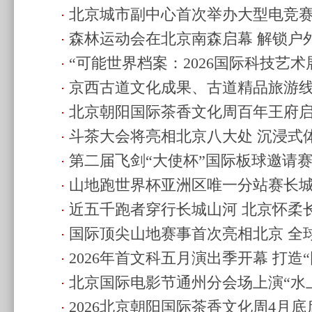
北京城市副中心首次举办大型电竞赛事
升级
(2026.5.3 22:03)
森林运动会在北京南森启幕 解锁户
合发展
(2026.5.2 09:06)
“可能世界档案：2026国际科技艺
21:11)
京西古道文化成果、古道精品旅游
营
(2026.4.30 19:59)
北京朝阳国际茶香文化周百年王府启
08:02)
斗茶大会将亮相北京八大处 沉浸式
式游园会
(2026.4.30 07:54)
第二届飞剑“大使杯”国际板球邀请
化
(2026.4.29 10:35)
山地跑世界杯亚洲区唯一分站赛长城
22:31)
近五千跑者穿行长城山河 北京怀柔长
手京城古径对决
(2026.4.27 10:03)
国际顶尖山地赛事首次亮相北京 全球
湖畔举办
(2026.4.26 12:11)
2026年首文科五月演出季开幕 打造
速
(2026.4.26 12:06)
北京国际电影节通州分会场上演“水上
(2026.4.26 12:02)
2026北京朝阳国际茶香文化周4月底
运河唤醒周
(2026.4.25 15:31)