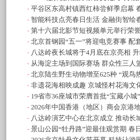
平谷区东高村镇西红柿尝鲜季启幕 春
智能科技点亮春日生活 金融街智绘
闲体验
(2026.4.24 16:40)
第十六届北影节短视频单元举行荣誉
(2026.4.24 16:39)
北京首钢园“五一”将迎电竞赛事 配
新高
(2026.4.24 13:07)
八达岭夜长城将于4月底在京亮相 
合活动
(2026.4.23 19:58)
从海淀主场到国际赛场 群众性三人
(2026.4.22 22:00)
北京陆生野生动物增至625种 “观鸟
8月在北京举办
(2026.4.22 21:57)
非遗花海相映成趣 京城怪村花海文
(2026.4.21 14:29)
19省市36座城市荣膺首批“宝藏小城
20:57)
2026年中国香港（地区）商会京港
八达岭演艺中心在北京成立 推动长
举办
(2026.4.18 20:27)
景山公园“牡丹路”迎最佳观赏期 春
级复演
(2026.4.18 17:39)