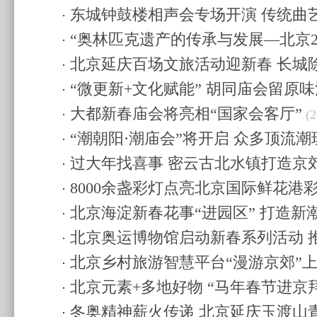
东城钟鼓楼相声会专场开演 传统曲
18:16)
“奥林匹克遗产的传承与发展—北京2
17:03)
北京延庆百场文旅活动迎新春 长城
2026”奥林匹克遗产研讨会举办
(2026.
“微更新+文化赋能” 胡同庙会留原
16:35)
大都新春庙会将亮相“国家会客厅”
22:11)
(2
“潮朝阳·潮庙会”将开启 众多顶流潮
过大年找喜事 密云古北水镇打造京
21:02)
8000余盏彩灯点亮北京国际鲜花港
(2026.2.9 21:02)
北京海淀新春花事“进园区” 打造新
17:10)
北京奥运博物馆启动新春系列活动 
(2026.2.5 21:53)
北京乡村旅游智慧平台“漫游京郊”
兰”冬奥嘉年华
(2026.2.5 21:22)
北京元素+多地好物 “马年春节进京
冬奥精神薪火传递 北京延庆玉渡山
会
(2026.2.5 21:21)