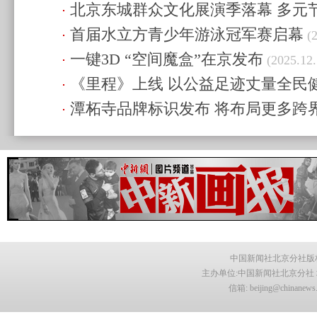
北京东城群众文化展演季落幕 多元
(2025.12.6 17:50)
首届水立方青少年游泳冠军赛启幕
(2025.12.6 17:46)
(2
一键3D “空间魔盒”在京发布
(2025.12.
《里程》上线 以公益足迹丈量全民
潭柘寺品牌标识发布 将布局更多跨
14:45)
14:45)
中国新闻社北京分社版
主办单位:中国新闻社北京分社 地
信箱: beijing@chin