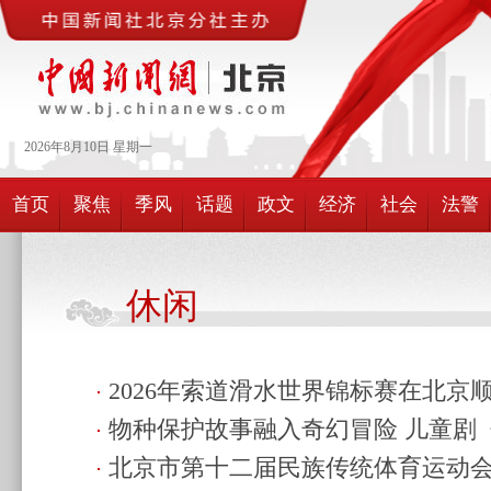
2026年
8月
10日
星期一
首页
聚焦
季风
话题
政文
经济
社会
法警
休闲
2026年索道滑水世界锦标赛在北京
物种保护故事融入奇幻冒险 儿童剧
17:53)
北京市第十二届民族传统体育运动会
京首演
(2026.8.9 17:51)