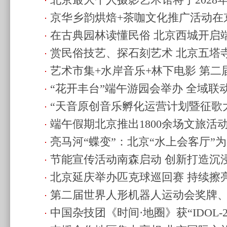
北京最大个人摄影艺术馆将于2028
城市特色名片
(2026.6.30 08:10)
京华乡韵烘焙+茶咖文化推广活动在
(2026.6.25 10:57)
在古典园林读懂民俗 北京西城开启
消费场景
(2026.6.21 11:39)
赏民俗技艺、探石刻艺术 北京五塔
动
(2026.6.21 11:34)
艺术市集+水岸音乐+林下电影 第
举办
(2026.6.21 11:32)
“花开丰台”端午游园会举办 全域联
节举办
(2026.6.20 22:03)
“天音原创音乐孵化运营计划暨征歌
新体验
(2026.6.20 17:34)
端午假期北京推出1800余场文旅活
(2026.6.20 14:55)
亮马河“蝶变”：北京“水上会客厅”
文化体验
(2026.6.18 10:09)
节能宣传活动南森启动 创新打造沉
贡献“东方智慧”
(2026.6.16 22:44)
北京延庆举办匹克球巡回赛 持续擦
(2026.6.15 22:32)
第二届世界人形机器人运动会奖牌
片
(2026.6.15 16:29)
中国杂技团《时间·地圈》获“IDOL-
(2026.6.13 09:12)