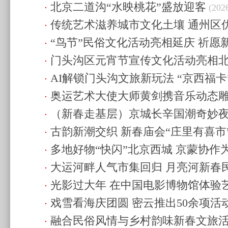
北京二道沟“水映桃花”盛放迎客
22:45)
(2026
传统艺术滋养城市文化土壤 通州区
“鸟节”民俗文化活动亮相延庆 祈愿
曲艺专场收官
(2026.3.11 21:13)
门头沟区元宵节宣传文化活动亮相
(2026.3.6 19:06)
AI解锁门头沟文旅新玩法 “京西福卡
12:53)
奥运艺术大使大师黄剑携音乐动态
（新春走基层）京城长辛国潮奇妙夜
相米兰和平之门
(2026.2.28 09:18)
古韵新潮交织 新春庙会“庄里有喜市
感受古今交织年味儿
(2026.2.19 11:35)
多地好物“快闪”北京西城 京蒙协作
11:19)
大运河畔人气市集回归 月亮河新春
(2026.2.16 10:26)
光影过大年 在中国电影博物馆体验
幕
(2026.2.14 12:35)
戏雪看海庆团圆 密云推出50余项活
(2026.2.14 12:35)
融合民俗风情与乡村韵味新春文旅
20:23)