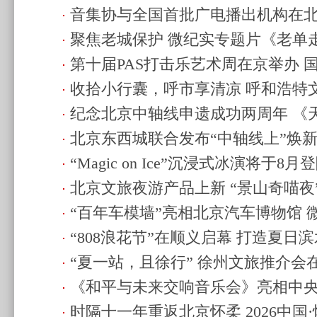
音集协与全国首批广电播出机构在
京举办
(2026.8.1 17:35)
聚焦老城保护 微纪实专题片《老单
22:18)
第十届PAS打击乐艺术周在京举办 
季》在京开机
(2026.7.31 22:11)
收拾小行囊，呼市享清凉 呼和浩特
益公开课
(2026.7.31 11:33)
纪念北京中轴线申遗成功两周年 《
举办
(2026.7.29 18:41)
北京东西城联合发布“中轴线上”焕
京发布
(2026.7.29 10:24)
“Magic on Ice”沉浸式冰演将于8月
(2026.7.29 10:10)
北京文旅夜游产品上新 “景山奇喵夜
(2026.7.28 21:50)
“百年车模墙”亮相北京汽车博物馆 
(2026.7.28 19:07)
“808浪花节”在顺义启幕 打造夏日
史
(2026.7.26 22:19)
“夏一站，且徐行” 徐州文旅推介会
(2026.7.26 11:01)
《和平与未来交响音乐会》亮相中
22:28)
时隔十一年重返北京怀柔 2026中国
(2026.7.25 22:26)