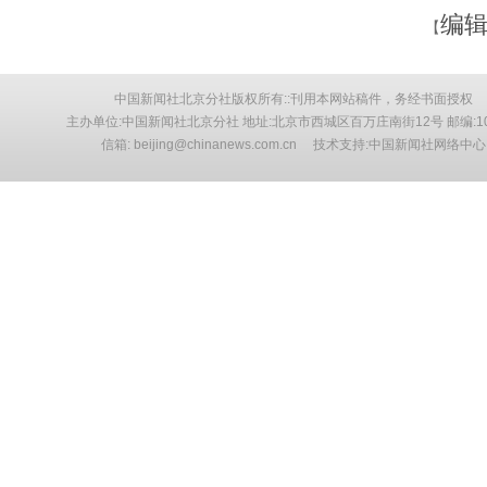
编辑
【
中国新闻社北京分社版权所有::刊用本网站稿件，务经书面授权
主办单位:中国新闻社北京分社 地址:北京市西城区百万庄南街12号 邮编:10
信箱: beijing@chinanews.com.cn 技术支持:中国新闻社网络中心