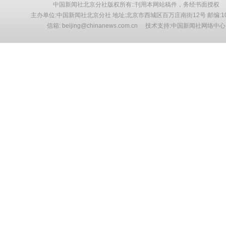
中国新闻社北京分社版权所有::刊用本网站稿件，务经书面授权
主办单位:中国新闻社北京分社 地址:北京市西城区百万庄南街12号 邮编:10
信箱: beijing@chinanews.com.cn 技术支持:中国新闻社网络中心