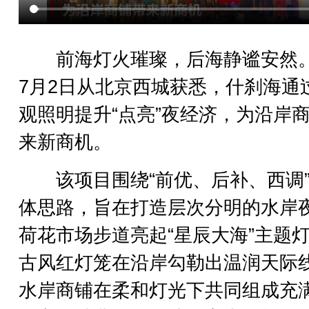
前海灯火璀璨，后海静谧安然
7月2日从北京西城获悉，什刹海通
观照明提升“点亮”夜经济，为沿岸
来新商机。
该项目围绕“前优、后补、西调”
体思路，旨在打造层次分明的水岸
荷花市场步道亮起“星辰大海”主题
古风红灯笼在沿岸勾勒出温润天际
水岸商铺在柔和灯光下共同组成充