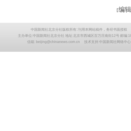
编辑
【
中国新闻社北京分社版权所有::刊用本网站稿件，务经书面授权
主办单位:中国新闻社北京分社 地址:北京市西城区百万庄南街12号 邮编:10
信箱: beijing@chinanews.com.cn 技术支持:中国新闻社网络中心