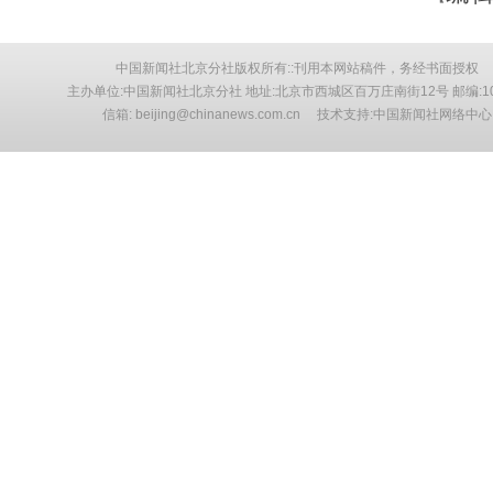
中国新闻社北京分社版权所有::刊用本网站稿件，务经书面授权
主办单位:中国新闻社北京分社 地址:北京市西城区百万庄南街12号 邮编:10
信箱: beijing@chinanews.com.cn 技术支持:中国新闻社网络中心