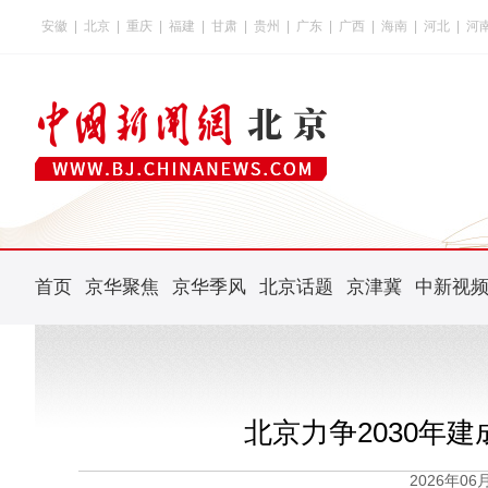
安徽
|
北京
|
重庆
|
福建
|
甘肃
|
贵州
|
广东
|
广西
|
海南
|
河北
|
河
首页
京华聚焦
京华季风
北京话题
京津冀
中新视
北京力争2030年
2026年0