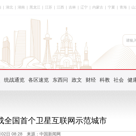
南
|
湖北
|
湖南
|
黑龙江
|
江苏
|
江西
|
吉林
|
辽宁
|
内蒙古
|
宁夏
|
青海
|
山
频
统战通览
各区速览
东西问
政文
财经
科教
社会
健
建成全国首个卫星互联网示范城市
6月02日 08:28 来源：中国新闻网