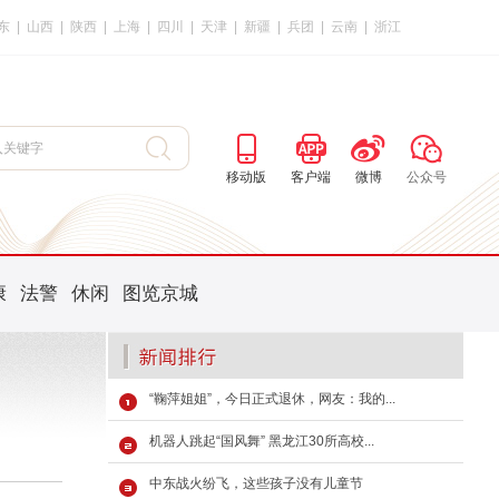
东
|
山西
|
陕西
|
上海
|
四川
|
天津
|
新疆
|
兵团
|
云南
|
浙江
移动版
客户端
微博
公众号
康
法警
休闲
图览京城
“鞠萍姐姐”，今日正式退休，网友：我的...
机器人跳起“国风舞” 黑龙江30所高校...
中东战火纷飞，这些孩子没有儿童节