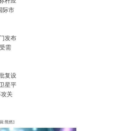
标杆应
国际市
门发布
受需
批复设
卫星平
等攻关
辑:熊然
】