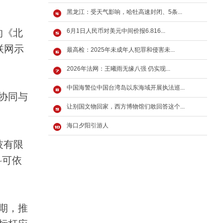
黑龙江：受天气影响，哈牡高速封闭、5条...
的《北
6月1日人民币对美元中间价报6.816...
联网示
最高检：2025年未成年人犯罪和侵害未...
2026年法网：王曦雨无缘八强 仍实现...
中国海警位中国台湾岛以东海域开展执法巡...
协同与
让别国文物回家，西方博物馆们敢回答这个...
海口夕阳引游人
技有限
科可依
期，推