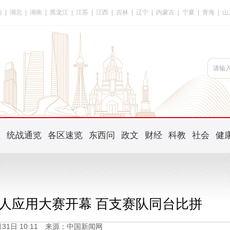
南
|
湖北
|
湖南
|
黑龙江
|
江苏
|
江西
|
吉林
|
辽宁
|
内蒙古
|
宁夏
|
青海
|
山
频
统战通览
各区速览
东西问
政文
财经
科教
社会
健
器人应用大赛开幕 百支赛队同台比拼
5月31日 10:11 来源：中国新闻网