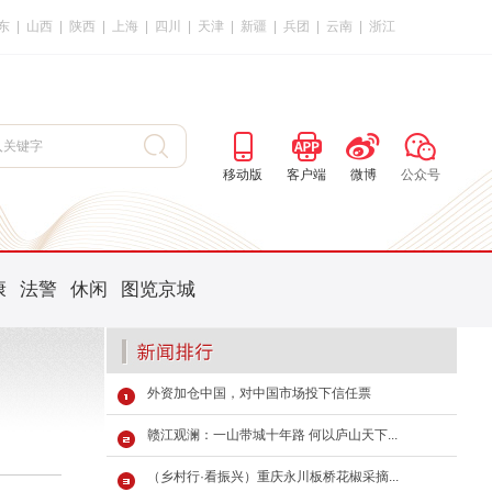
东
|
山西
|
陕西
|
上海
|
四川
|
天津
|
新疆
|
兵团
|
云南
|
浙江
移动版
客户端
微博
公众号
康
法警
休闲
图览京城
外资加仓中国，对中国市场投下信任票
赣江观澜：一山带城十年路 何以庐山天下...
（乡村行·看振兴）重庆永川板桥花椒采摘...