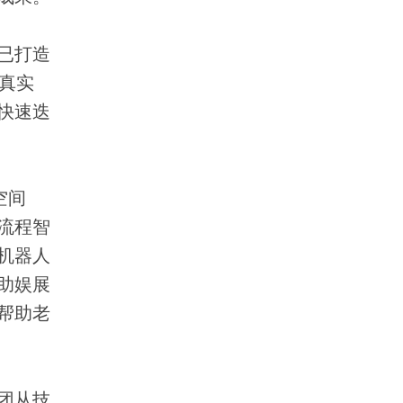
已打造
真实
快速迭
空间
流程智
机器人
助娱展
帮助老
团从技