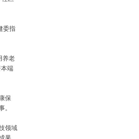
健委指
用养老
资本端
康保
事。
技领域
成果。