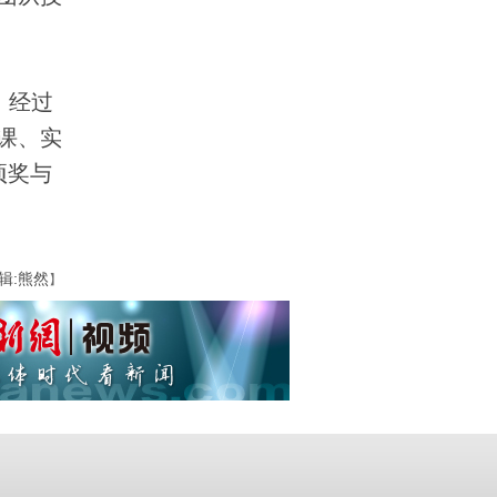
，经过
课、实
项奖与
辑:熊然
】