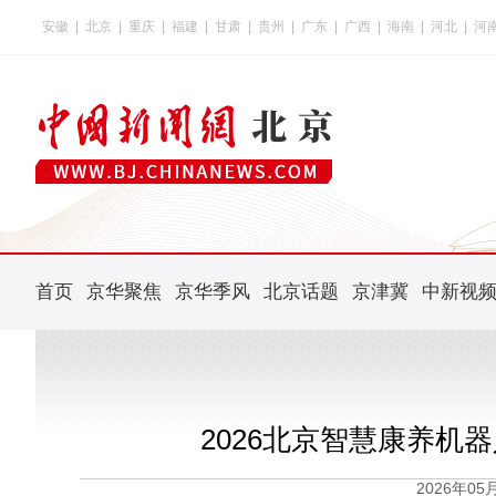
安徽
|
北京
|
重庆
|
福建
|
甘肃
|
贵州
|
广东
|
广西
|
海南
|
河北
|
河
首页
京华聚焦
京华季风
北京话题
京津冀
中新视
2026北京智慧康养机
2026年0