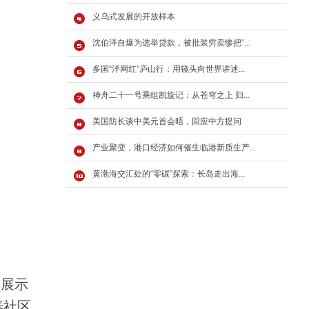
义乌式发展的开放样本
沈伯洋自爆为选举贷款，被批装穷卖惨把“...
多国“洋网红”庐山行：用镜头向世界讲述...
神舟二十一号乘组凯旋记：从苍穹之上 归...
美国防长谈中美元首会晤，回应中方提问
产业聚变，港口经济如何催生临港新质生产...
黄渤海交汇处的“零碳”探索：长岛走出海...
业展示
养社区