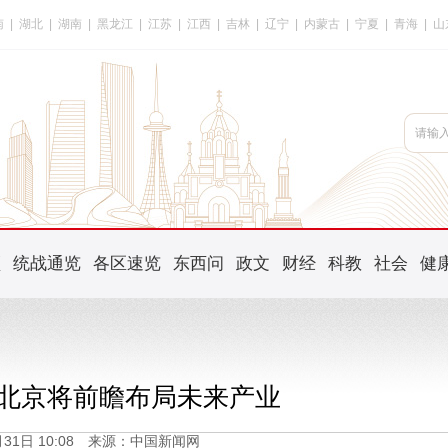
南
|
湖北
|
湖南
|
黑龙江
|
江苏
|
江西
|
吉林
|
辽宁
|
内蒙古
|
宁夏
|
青海
|
山
频
统战通览
各区速览
东西问
政文
财经
科教
社会
健
期北京将前瞻布局未来产业
5月31日 10:08 来源：中国新闻网