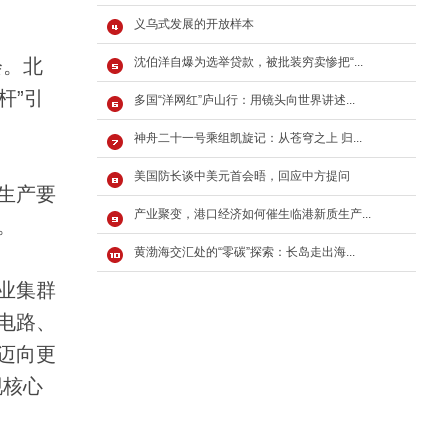
义乌式发展的开放样本
会。北
沈伯洋自爆为选举贷款，被批装穷卖惨把“...
杆”引
多国“洋网红”庐山行：用镜头向世界讲述...
神舟二十一号乘组凯旋记：从苍穹之上 归...
美国防长谈中美元首会晤，回应中方提问
生产要
产业聚变，港口经济如何催生临港新质生产...
。
黄渤海交汇处的“零碳”探索：长岛走出海...
业集群
电路、
迈向更
现核心