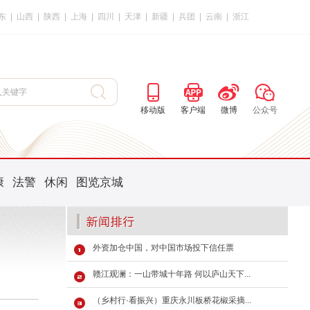
东
|
山西
|
陕西
|
上海
|
四川
|
天津
|
新疆
|
兵团
|
云南
|
浙江
移动版
客户端
微博
公众号
康
法警
休闲
图览京城
外资加仓中国，对中国市场投下信任票
赣江观澜：一山带城十年路 何以庐山天下...
（乡村行·看振兴）重庆永川板桥花椒采摘...