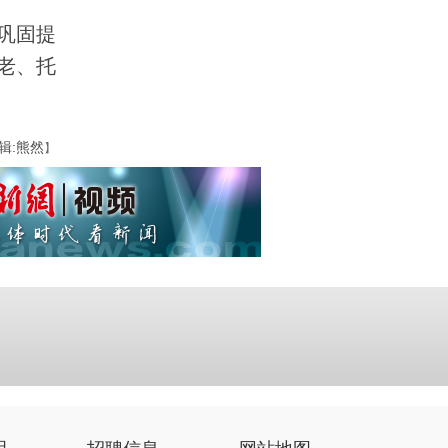
巩固提
老、托
辑:熊然
】