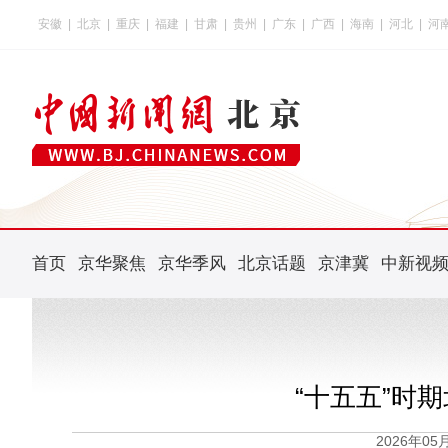
安徽
|
北京
|
重庆
|
福建
|
甘肃
|
贵州
|
广东
|
广西
|
海南
|
河北
|
河
首页
京华聚焦
京华季风
北京话题
京津冀
中新视
“十五五”时
2026年0