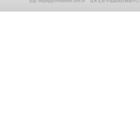
信箱: beijing@chinanews.com.cn 技术支持:中国新闻社网络中心