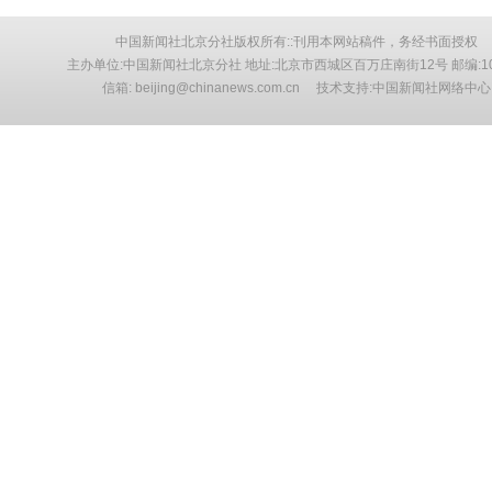
中国新闻社北京分社版权所有::刊用本网站稿件，务经书面授权
主办单位:中国新闻社北京分社 地址:北京市西城区百万庄南街12号 邮编:10
信箱: beijing@chinanews.com.cn 技术支持:中国新闻社网络中心