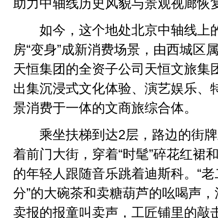
助力中轴线历史风貌与景观视廊恢
如今，这个地处北京中轴线上
房“变身”成新消费场景，由西城区
天恒集团的全资子公司天恒文旅集
出集沉浸式文化体验、演艺娱乐、
景消费于一体的文商旅综合体。
乘坐扶梯到达2层，路边的街牌
着前门大街，穿着“时髦”碎花红裙
的年轻人跟随音乐跳着迪斯科。“老
分”的大碗茶和卖糖葫芦的吆喝声，
卖报的报童叫卖声，工匠铺里的敲