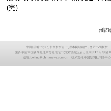
(完)
编辑
【
中国新闻社北京分社版权所有::刊用本网站稿件，务经书面授权
主办单位:中国新闻社北京分社 地址:北京市西城区百万庄南街12号 邮编:10
信箱: beijing@chinanews.com.cn 技术支持:中国新闻社网络中心