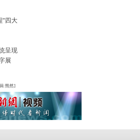
程”四大
统呈现
字展
辑:熊然
】