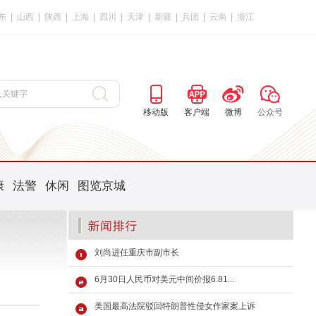
东
|
山西
|
陕西
|
上海
|
四川
|
天津
|
新疆
|
兵团
|
云南
|
浙江
移动版
客户端
微博
公众号
康
法警
休闲
图览京城
刘尚进任重庆市副市长
6月30日人民币对美元中间价报6.81...
美国最高法院驳回特朗普性侵女作家案上诉