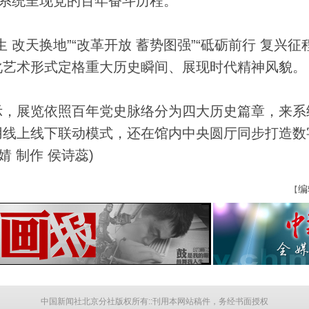
，系统呈现党的百年奋斗历程。
改天换地”“改革开放 蓄势图强”“砥砺前行 复兴征
化艺术形式定格重大历史瞬间、展现时代精神风貌。
，展览依照百年党史脉络分为四大历史篇章，来系
用线上线下联动模式，还在馆内中央圆厅同步打造数
 制作 侯诗蕊)
编
【
中国新闻社北京分社版权所有::刊用本网站稿件，务经书面授权