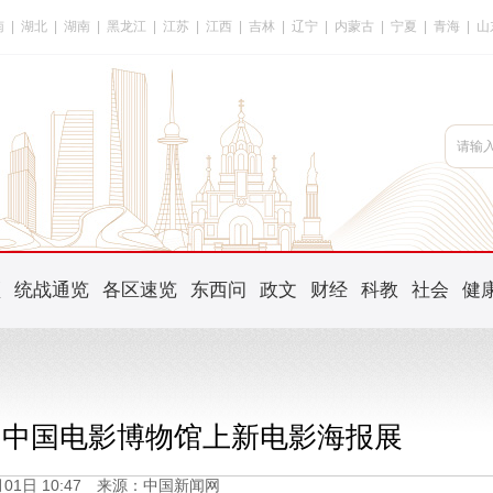
南
|
湖北
|
湖南
|
黑龙江
|
江苏
|
江西
|
吉林
|
辽宁
|
内蒙古
|
宁夏
|
青海
|
山
频
统战通览
各区速览
东西问
政文
财经
科教
社会
健
 中国电影博物馆上新电影海报展
7月01日 10:47 来源：中国新闻网