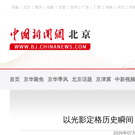
安徽
|
北京
|
重庆
|
福建
|
甘肃
|
贵州
|
广东
|
广西
|
海南
|
河北
|
河
首页
京华聚焦
京华季风
北京话题
京津冀
中新视
以光影定格历史瞬间
2026年0