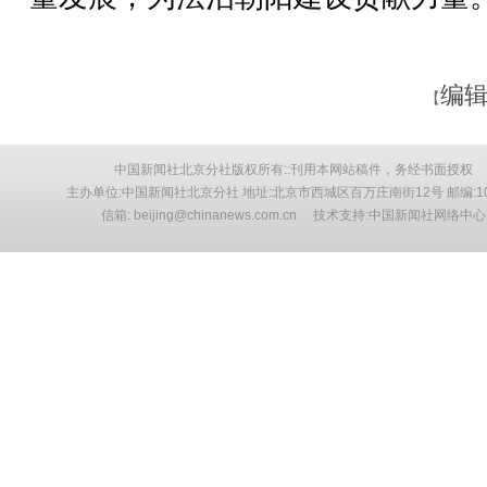
编辑
【
中国新闻社北京分社版权所有::刊用本网站稿件，务经书面授权
主办单位:中国新闻社北京分社 地址:北京市西城区百万庄南街12号 邮编:10
信箱: beijing@chinanews.com.cn 技术支持:中国新闻社网络中心