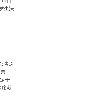
15日
发生法
公告送
传票。
并定于
缺席裁