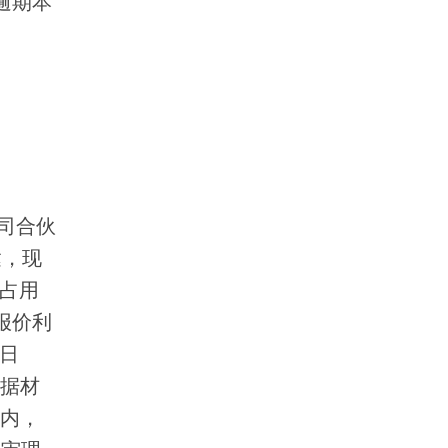
逾期本
司合伙
达，现
金占用
报价利
之日
证据材
日内，