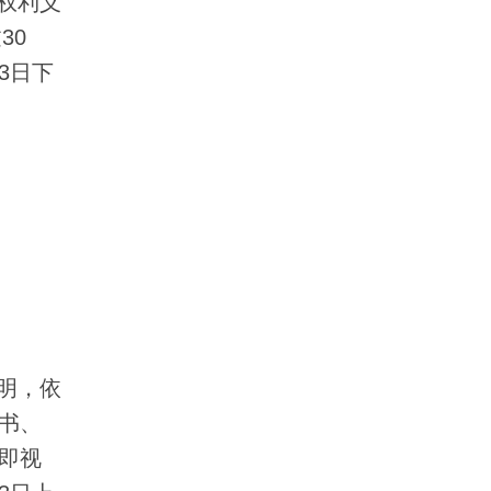
权利义
30
3日下
明，依
书、
即视