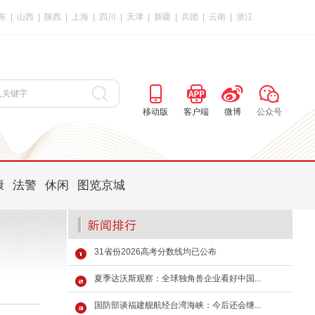
东
|
山西
|
陕西
|
上海
|
四川
|
天津
|
新疆
|
兵团
|
云南
|
浙江
移动版
客户端
微博
公众号
康
法警
休闲
图览京城
31省份2026高考分数线均已公布
夏季达沃斯观察：全球独角兽企业看好中国...
国防部谈福建舰航经台湾海峡：今后还会继...