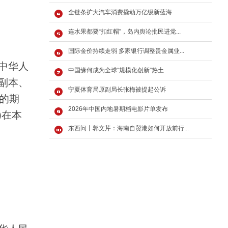
全链条扩大汽车消费撬动万亿级新蓝海
连水果都要“扣红帽”，岛内舆论批民进党...
国际金价持续走弱 多家银行调整贵金属业...
中华人
中国缘何成为全球“规模化创新”热土
副本、
宁夏体育局原副局长张梅被提起公诉
的期
2026年中国内地暑期档电影片单发布
)在本
东西问丨郭文芹：海南自贸港如何开放前行...