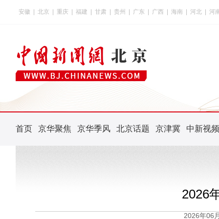
安徽
|
北京
|
重庆
|
福建
|
甘肃
|
贵州
|
广东
|
广西
|
海南
|
河北
|
河
首页
京华聚焦
京华季风
北京话题
京津冀
中新视
202
2026年0