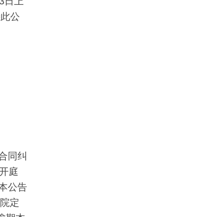
3日上
特此公
合同纠
开庭
本公告
本院定