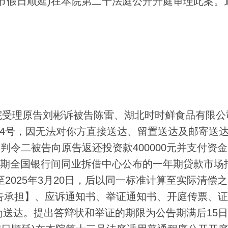
定节假日顺延)在本院第二十法庭公开开庭审理此案。
受理原告刘彬诉被告陈雷、湖北时时鲜食品有限公
初5134号，因无法对你方直接送达、留置送达及邮寄送
判令二被告向原告返还投资款400000元并支付资
本金，以同期全国银行间同业拆借中心公布的一年期贷款市场
至2025年3月20日，后以同一标准计算至实际清偿
被告承担】、应诉通知书、举证通知书、开庭传票、
为送达。提出答辩状和举证的期限为公告期满后15