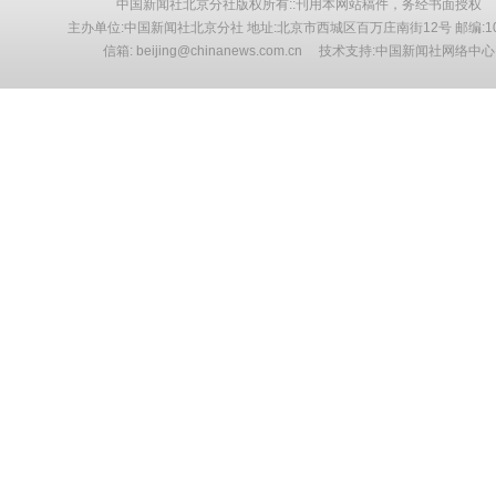
中国新闻社北京分社版权所有::刊用本网站稿件，务经书面授权
主办单位:中国新闻社北京分社 地址:北京市西城区百万庄南街12号 邮编:10
信箱: beijing@chinanews.com.cn 技术支持:中国新闻社网络中心