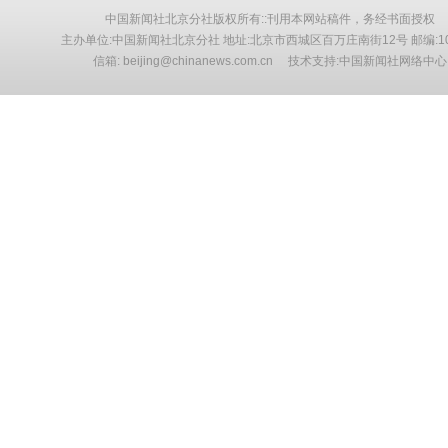
中国新闻社北京分社版权所有::刊用本网站稿件，务经书面授权
主办单位:中国新闻社北京分社 地址:北京市西城区百万庄南街12号 邮编:10
信箱: beijing@chinanews.com.cn 技术支持:中国新闻社网络中心