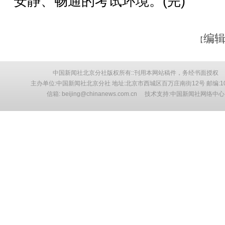
安静、畅通的考试环境。(完)
编辑
【
中国新闻社北京分社版权所有::刊用本网站稿件，务经书面授权
主办单位:中国新闻社北京分社 地址:北京市西城区百万庄南街12号 邮编:10
信箱: beijing@chinanews.com.cn 技术支持:中国新闻社网络中心