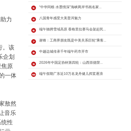
“中华同根·水墨情深”海峡两岸书画名家...
，助力
八国青年感受大美普洱魅力
端午驰骋雪域高原 香格里拉赛马会架起民...
谢锋：工商界朋友既是中美关系巨轮“乘客...
行。该
中越边城传承千年端午药市开市
乐企划
2026年中国足协杯第四轮：山西崇德荣...
聚焦原
端午假期广东近10万名龙舟健儿挥桨逐浪
的一体
家敖然
让音乐
系统性