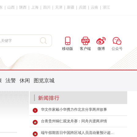
东
|
山西
|
陕西
|
上海
|
四川
|
天津
|
新疆
|
兵团
|
云南
|
浙江
移动版
客户端
微博
公众号
康
法警
休闲
图览京城
华文作家戴小华携力作北京分享两岸故事
台青贵州铜仁观龙舟赛：同舟共渡两岸情
端午假期首日中国跨区域人员流动量预计超...