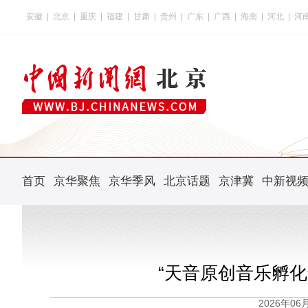
安徽
|
北京
|
重庆
|
福建
|
甘肃
|
贵州
|
广东
|
广西
|
海南
|
河北
|
河
首页
京华聚焦
京华季风
北京话题
京津冀
中新视
“天音原创音乐孵
2026年0