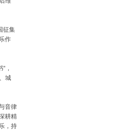
后维
国征集
乐作
”，
值、城
与音律
深耕精
乐，持