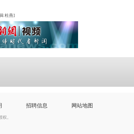
辑:杜燕
】
明
招聘信息
网站地图
授权。