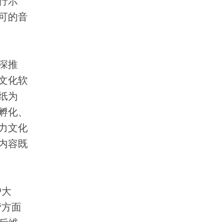
行示
可的音
深推
文化软
纸为
孵化、
力文化
内容既
护大
营方面