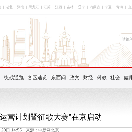
南
|
湖北
|
湖南
|
黑龙江
|
江苏
|
江西
|
吉林
|
辽宁
|
内蒙古
|
宁夏
|
青海
|
山
频
统战通览
各区速览
东西问
政文
财经
科教
社会
健
化运营计划暨征歌大赛”在京启动
6月20日 14:55 来源：中新网北京