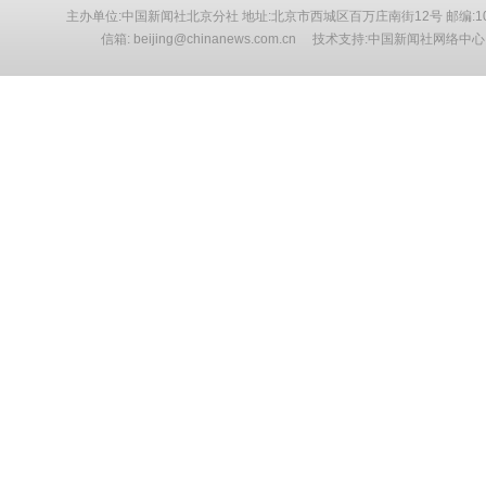
主办单位:中国新闻社北京分社 地址:北京市西城区百万庄南街12号 邮编:10
信箱: beijing@chinanews.com.cn 技术支持:中国新闻社网络中心