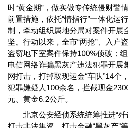
时“黄金期”，做实做专传统侵财警
前置措施，依托“情指行”一体化运
制，牵动组织属地分局对案件开展
坚。行动以来，全市“两抢”、入户
盗窃地下室案件保持100%侦破；
电信网络诈骗黑灰产违法犯罪开展
网打击，打掉取现运金“车队”14个
犯罪嫌疑人100余名，拦截现金230
元、黄金6.2公斤。
北京公安经侦系统统筹推进“歼击
打击非法集资、打击金融“黑灰产”等