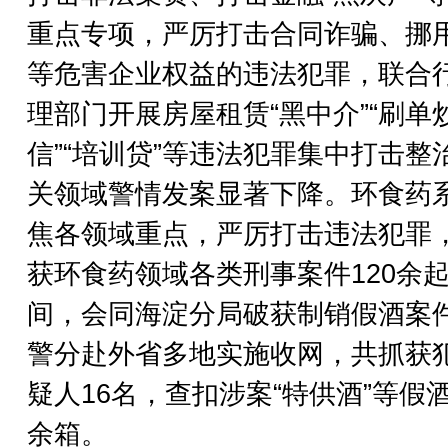
重点专项，严厉打击合同诈骗、挪
等危害企业权益的违法犯罪，联合
理部门开展房屋租赁“黑中介”“刷单
信”“培训贷”等违法犯罪集中打击整
关领域警情发案显著下降。环食药
焦各领域重点，严厉打击违法犯罪
获环食药领域各类刑事案件120余
间，会同海淀分局破获制销假酒案
警分赴外省多地实施收网，共抓获
疑人16名，查扣涉案“特供酒”等假酒1
余箱。