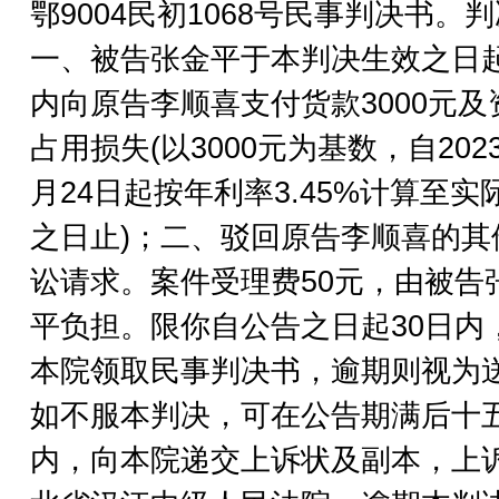
鄂9004民初1068号民事判决书。
一、被告张金平于本判决生效之日
内向原告李顺喜支付货款3000元及
占用损失(以3000元为基数，自2023
月24日起按年利率3.45%计算至实
之日止)；二、驳回原告李顺喜的其
讼请求。案件受理费50元，由被告
平负担。限你自公告之日起30日内
本院领取民事判决书，逾期则视为
如不服本判决，可在公告期满后十
内，向本院递交上诉状及副本，上