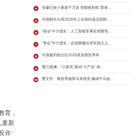
安徽已收小麦超千万亩 智能收割机“显身...
中国财长出席2026年上合组织成员国财...
“香会”中方团长：人工智能军事应用要智...
“香会”中方团长：必须警惕任何军国主义...
中国裁判组出征2026美加墨世界杯
赣江观澜：“小家具”撬动“大产业” 南...
曹文轩、蒋胜男做客马来西亚 畅谈中马故...
教育，
儿童新
反诈·