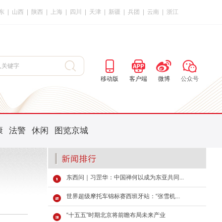
东
|
山西
|
陕西
|
上海
|
四川
|
天津
|
新疆
|
兵团
|
云南
|
浙江
移动版
客户端
微博
公众号
康
法警
休闲
图览京城
东西问｜习罡华：中国禅何以成为东亚共同...
世界超级摩托车锦标赛西班牙站：“张雪机...
“十五五”时期北京将前瞻布局未来产业