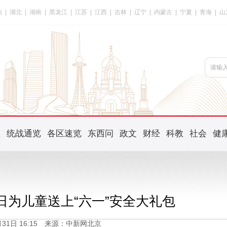
南
|
湖北
|
湖南
|
黑龙江
|
江苏
|
江西
|
吉林
|
辽宁
|
内蒙古
|
宁夏
|
青海
|
山
频
统战通览
各区速览
东西问
政文
财经
科教
社会
健
日为儿童送上“六一”安全大礼包
5月31日 16:15 来源：中新网北京