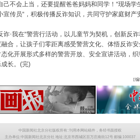
己不会上当，还要提醒爸爸妈妈和同学！”现场学
小宣传员”，积极传播反诈知识，共同守护家庭财产
诈·我在”警营行活动，以儿童节为契机，创新反诈
度融合，让孩子们零距离感受警营文化、体悟反诈安
常态化开展形式多样的警营开放、安全宣讲活动，织
成长。(完)
编
【
中国新闻社北京分社版权所有::刊用本网站稿件，务经书面授权
主办单位:中国新闻社北京分社 地址:北京市西城区百万庄南街12号 邮编:100037