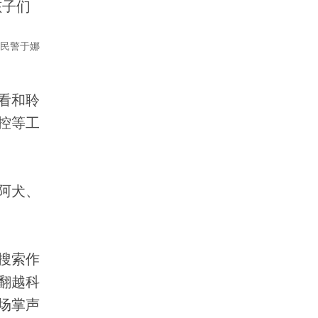
孩子们
民警于娜
看和聆
控等工
阿犬、
搜索作
翻越科
场掌声