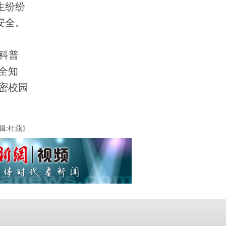
生纷纷
安全。
科普
全知
密校园
辑:杜燕
】