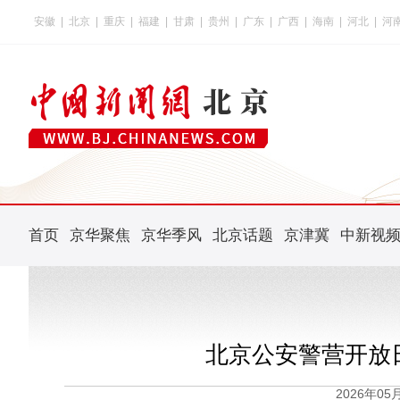
安徽
|
北京
|
重庆
|
福建
|
甘肃
|
贵州
|
广东
|
广西
|
海南
|
河北
|
河
首页
京华聚焦
京华季风
北京话题
京津冀
中新视
北京公安警营开放
2026年0