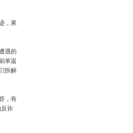
迹，果
遭遇的
刷单返
们拆解
答，有
的反诈