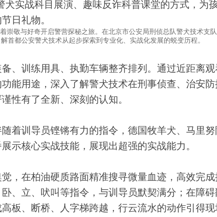
警犬实战科目展演、趣味反诈科普课堂的方式，为
的节日礼物。
着崇敬与好奇开启警营探秘之旅。在北京市公安局刑侦总队警犬技术支队
了解首都公安警犬技术从起步探索到专业化、实战化发展的蜕变历程。
备、训练用具、执勤车辆整齐排列。通过近距离观
的功能用途，深入了解警犬技术在刑事侦查、治安防
严谨性有了全新、深刻的认知。
随着训导员铿锵有力的指令，德国牧羊犬、马里努
番展示核心实战技能，展现出超强的实战能力。
觉，在柏油硬质路面精准搜寻微量血迹，高效完成
、卧、立、吠叫等指令，与训导员默契满分；在障碍
成高板、断桥、人字梯跨越，行云流水的动作引得现