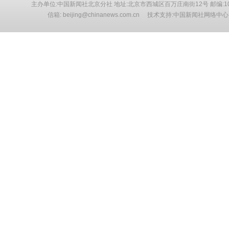
主办单位:中国新闻社北京分社 地址:北京市西城区百万庄南街12号 邮编:10
信箱: beijing@chinanews.com.cn 技术支持:中国新闻社网络中心