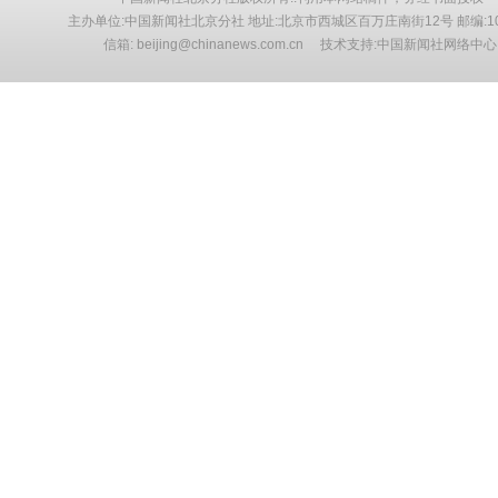
主办单位:中国新闻社北京分社 地址:北京市西城区百万庄南街12号 邮编:10
信箱: beijing@chinanews.com.cn 技术支持:中国新闻社网络中心