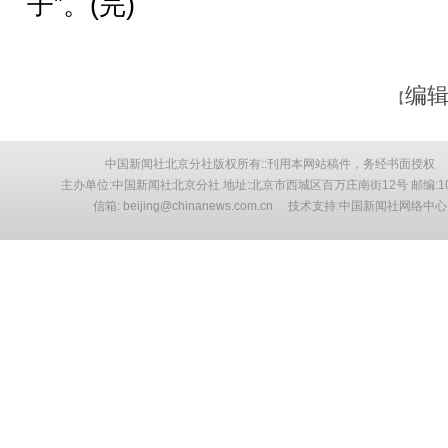
子”。(完)
编辑
【
中国新闻社北京分社版权所有::刊用本网站稿件，务经书面授权
主办单位:中国新闻社北京分社 地址:北京市西城区百万庄南街12号 邮编:10
信箱: beijing@chinanews.com.cn 技术支持:中国新闻社网络中心