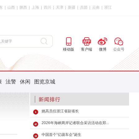
东
|
山西
|
陕西
|
上海
|
四川
|
天津
|
新疆
|
兵团
|
云南
|
浙江
移动版
客户端
微博
公众号
康
法警
休闲
图览京城
姚高员任浙江省副省长
2026年海峡两岸记者联合采访活动在郑...
中国首个“亿级车企”诞生