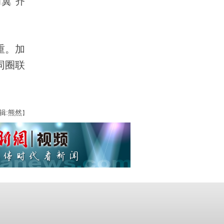
翼”齐
重。加
同圈联
辑:熊然
】