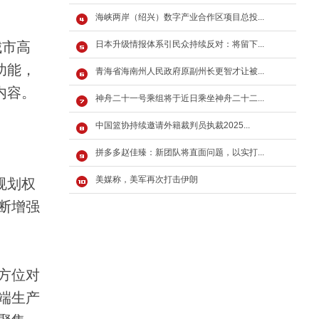
海峡两岸（绍兴）数字产业合作区项目总投...
城市高
日本升级情报体系引民众持续反对：将留下...
功能，
青海省海南州人民政府原副州长更智才让被...
内容。
神舟二十一号乘组将于近日乘坐神舟二十二...
中国篮协持续邀请外籍裁判员执裁2025...
拼多多赵佳臻：新团队将直面问题，以实打...
美媒称，美军再次打击伊朗
规划权
断增强
方位对
端生产