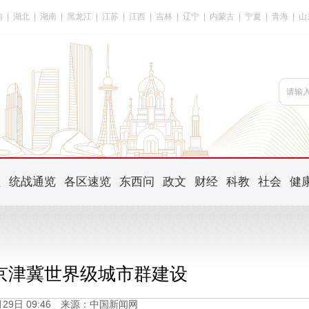
南
|
湖北
|
湖南
|
黑龙江
|
江苏
|
江西
|
吉林
|
辽宁
|
内蒙古
|
宁夏
|
青海
|
山
频
统战通览
各区速览
东西问
政文
财经
科教
社会
健
京津冀世界级城市群建设
5月29日 09:46 来源：中国新闻网