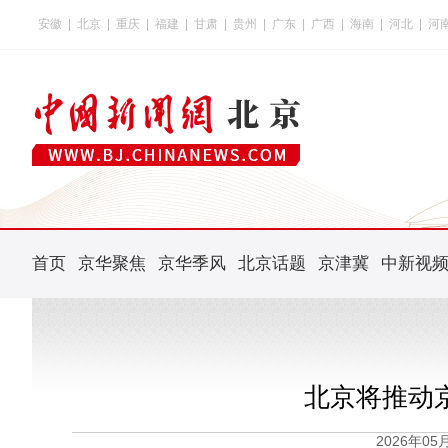
安徽
|
北京
|
重庆
|
福建
|
甘肃
|
贵州
|
广东
|
广西
|
海南
|
河北
|
河
首页
京华聚焦
京华季风
北京话题
京津冀
中新视
北京将推动
2026年0