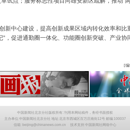
革试点；服务标志性项目向雄安新区疏解，推动“两
创新中心建设，提高创新成果区域内转化效率和比
记”，促进通勤圈一体化、功能圈创新突破、产业协
编
【
中国新闻社北京分社版权所有::刊用本网站稿件，务经书面授权
主办单位:中国新闻社北京分社 地址:北京市西城区百万庄南街12号 邮编:100037
信箱: beijing@chinanews.com.cn 技术支持:中国新闻社网络中心