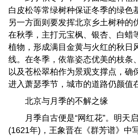
白皮松等常绿树种保证冬季的绿色
另一方面则要发挥北京乡土树种的
在秋季，主打元宝枫、银杏、白蜡
植物，形成满目金黄与火红的秋日
线。在冬季，依靠姿态优美的枝条
以及苍松翠柏作为景观支撑点，确
进入萧瑟季节，城市的道路仍颜值
北京与月季的不解之缘
月季自古便是“网红花”。明天启
(1621年)，王象晋在《群芳谱》中