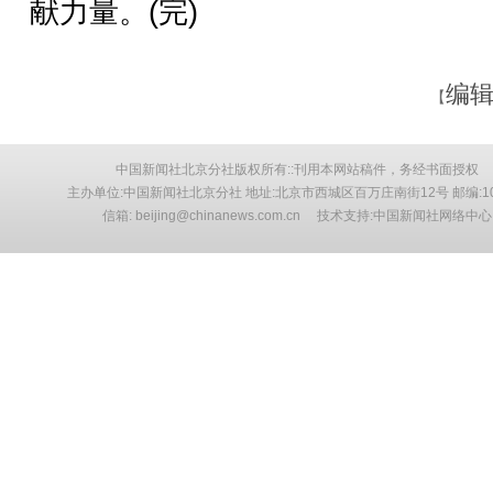
献力量。(完)
编辑
【
中国新闻社北京分社版权所有::刊用本网站稿件，务经书面授权
主办单位:中国新闻社北京分社 地址:北京市西城区百万庄南街12号 邮编:10
信箱: beijing@chinanews.com.cn 技术支持:中国新闻社网络中心