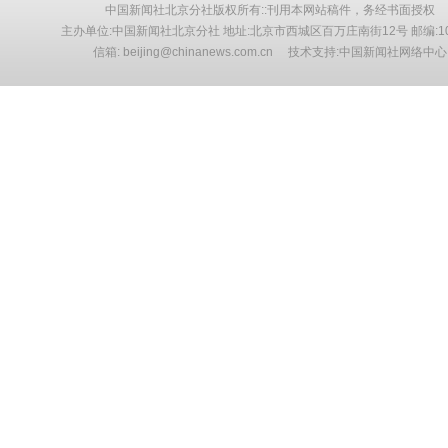
中国新闻社北京分社版权所有::刊用本网站稿件，务经书面授权
主办单位:中国新闻社北京分社 地址:北京市西城区百万庄南街12号 邮编:10
信箱: beijing@chinanews.com.cn 技术支持:中国新闻社网络中心