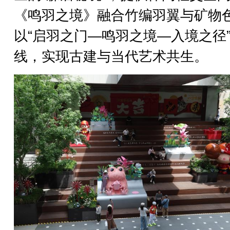
《鸣羽之境》融合竹编羽翼与矿物
以“启羽之门—鸣羽之境—入境之径
线，实现古建与当代艺术共生。