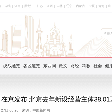
南
|
湖北
|
湖南
|
黑龙江
|
江苏
|
江西
|
吉林
|
辽宁
|
内蒙古
|
宁夏
|
青海
|
山
频
统战通览
各区速览
东西问
政文
财经
科教
社会
健
在京发布 北京去年新设经营主体38.01
5月27日 08:26 来源：中国新闻网