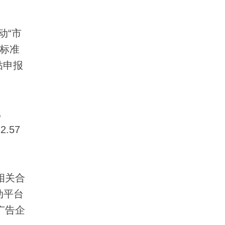
动“市
所标准
贴申报
比
.57
相关合
动平台
广告企