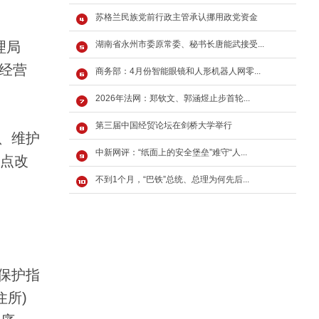
苏格兰民族党前行政主管承认挪用政党资金
理局
湖南省永州市委原常委、秘书长唐能武接受...
京经营
商务部：4月份智能眼镜和人形机器人网零...
2026年法网：郑钦文、郭涵煜止步首轮...
第三届中国经贸论坛在剑桥大学举行
、维护
中新网评：“纸面上的安全堡垒”难守“人...
重点改
不到1个月，“巴铁”总统、总理为何先后...
保护指
住所)