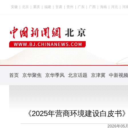
安徽
|
北京
|
重庆
|
福建
|
甘肃
|
贵州
|
广东
|
广西
|
海南
|
河北
|
河
首页
京华聚焦
京华季风
北京话题
京津冀
中新视
《2025年营商环境建设白皮书》
2026年0