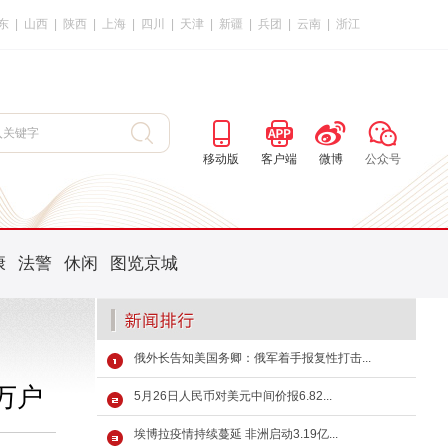
东
|
山西
|
陕西
|
上海
|
四川
|
天津
|
新疆
|
兵团
|
云南
|
浙江
移动版
客户端
微博
公众号
康
法警
休闲
图览京城
俄外长告知美国务卿：俄军着手报复性打击...
万户
5月26日人民币对美元中间价报6.82...
埃博拉疫情持续蔓延 非洲启动3.19亿...