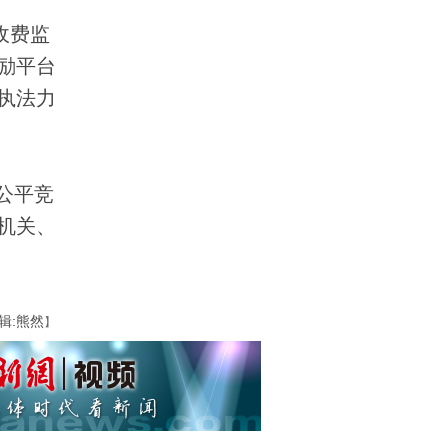
收费监
励平台
执法力
公平竞
机关、
辑:熊然
】