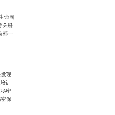
生命周
等关键
首都一
保发现
业培训
业秘密
秘密保