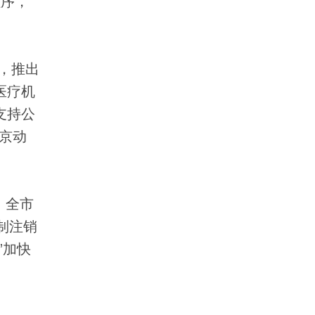
程序，
，推出
医疗机
支持公
京动
，全市
强制注销
”加快