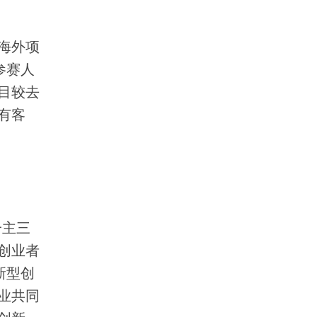
海外项
参赛人
目较去
有客
一主三
创业者
新型创
业共同