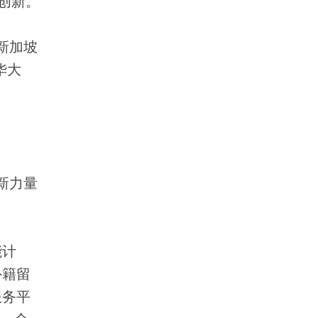
创新。
新加坡
华大
新力量
能计
外籍留
服务平