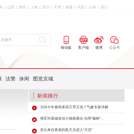
东
|
山西
|
陕西
|
上海
|
四川
|
天津
|
新疆
|
兵团
|
云南
|
浙江
移动版
客户端
微博
公众号
康
法警
休闲
图览京城
为何今年暴雨来得又早又强？气象专家详解
俄军对基辅发动大规模袭击 动用“榛树”...
首位来自香港的航天员进入“天宫”