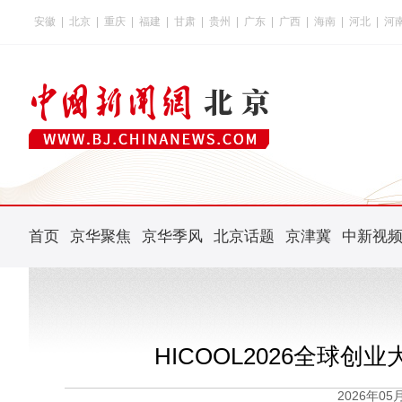
安徽
|
北京
|
重庆
|
福建
|
甘肃
|
贵州
|
广东
|
广西
|
海南
|
河北
|
河
首页
京华聚焦
京华季风
北京话题
京津冀
中新视
HICOOL2026全球创
2026年0