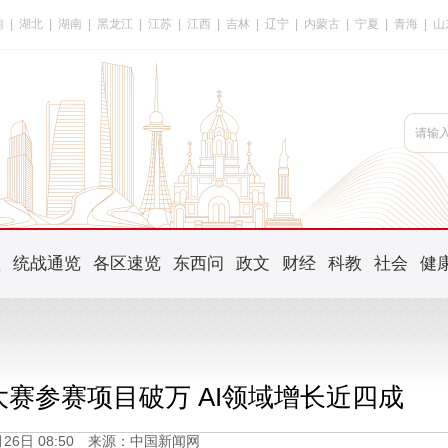
南
|
湖北
|
湖南
|
黑龙江
|
江苏
|
江西
|
吉林
|
辽宁
|
内蒙古
|
宁夏
|
青海
|
山
频
统战通览
各区速览
东西问
政文
财经
科教
社会
健
业大赛参赛项目破万 AI领域增长近四成
5月26日 08:50 来源：中国新闻网