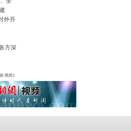
坛、全
邀
对外开
各方深
辑:熊然
】