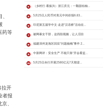
（乡村行·看振兴）浙江庆元：一颗甜桔柚...
目、
5月25日人民币对美元中间价报6.83...
破
印尼第五届学中文·走进“汉语桥”活动在...
医药等
被网暴女干部，这四段视频，让人泪目
福建漳州龙海区回应“问题杨梅”事件 2...
中新网评：安全生产 不能只靠“开会看监...
5月25日央行开展2580亿元7天期逆...
将拉开
业者报
北京、