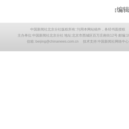
编辑
【
中国新闻社北京分社版权所有::刊用本网站稿件，务经书面授权
主办单位:中国新闻社北京分社 地址:北京市西城区百万庄南街12号 邮编:10
信箱: beijing@chinanews.com.cn 技术支持:中国新闻社网络中心