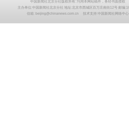
中国新闻社北京分社版权所有::刊用本网站稿件，务经书面授权
主办单位:中国新闻社北京分社 地址:北京市西城区百万庄南街12号 邮编:10
信箱: beijing@chinanews.com.cn 技术支持:中国新闻社网络中心