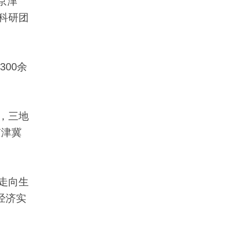
京津
个科研团
00余
，三地
京津冀
走向生
经济实