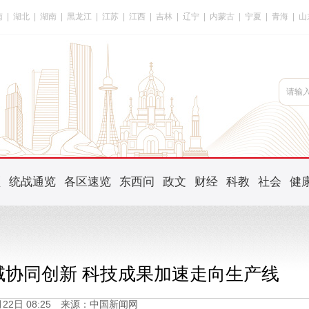
南
|
湖北
|
湖南
|
黑龙江
|
江苏
|
江西
|
吉林
|
辽宁
|
内蒙古
|
宁夏
|
青海
|
山
频
统战通览
各区速览
东西问
政文
财经
科教
社会
健
域协同创新 科技成果加速走向生产线
5月22日 08:25 来源：中国新闻网