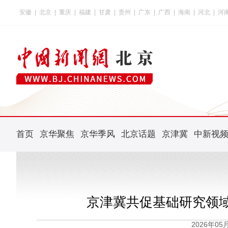
安徽
|
北京
|
重庆
|
福建
|
甘肃
|
贵州
|
广东
|
广西
|
海南
|
河北
|
河
首页
京华聚焦
京华季风
北京话题
京津冀
中新视
京津冀共促基础研究领
2026年0