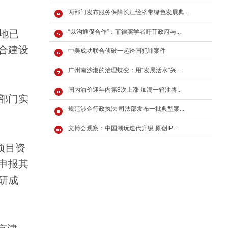
两部门发布服务保障长江经济带绿色发展典...
地已
“以沟通促合作”：菲律宾学者吁菲政府与...
合建设
中美成功联合侦破一起跨国犯罪案件
。
广州南沙港的治理蝶变：用“发展活水”兴...
国内油价迎年内第8次上涨 加满一箱油将...
部门实
规范涉企行政执法 司法部发布一批典型案...
文博会观察：中国潮玩迭代升级 原创IP...
项目资
申报其
研成