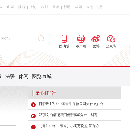
东
|
山西
|
陕西
|
上海
|
四川
|
天津
|
新疆
|
兵团
|
云南
|
浙江
移动版
客户端
微博
公众号
康
法警
休闲
图览京城
日赚近4亿！中国最牛存储公司为什么在合...
郑丽文拍桌“怒骂”赖清德30分钟：别再...
（寻味中华｜节令）小满万物盈 茶香沁...