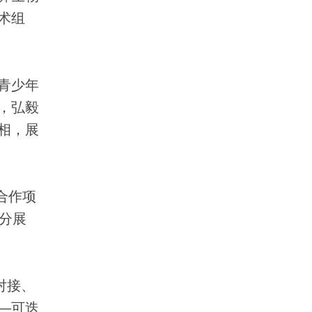
术组
青少年
，弘毅
相，展
合作项
分展
对接、
—可迭