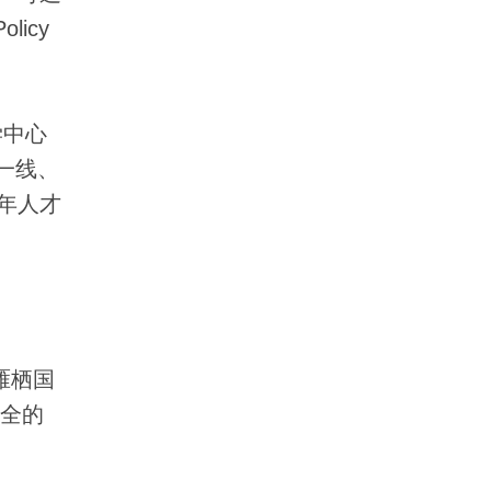
licy
学中心
一线、
年人才
雁栖国
齐全的