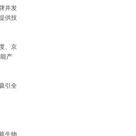
牌并发
提供技
度、京
智能产
吸引全
算生物