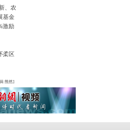
新、农
展基金
%激励
怀柔区
辑:熊然
】