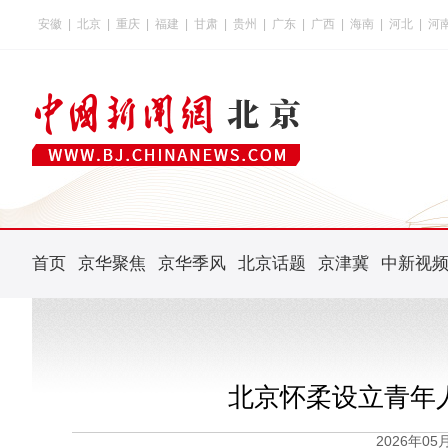
安徽
|
北京
|
重庆
|
福建
|
甘肃
|
贵州
|
广东
|
广西
|
海南
|
河北
|
河
首页
京华聚焦
京华季风
北京话题
京津冀
中新视
北京怀柔设立青年
2026年0