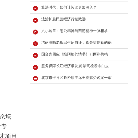
算法时代，如何让阅读更加深入？
法治护航民营经济行稳致远
六小龄童：愚公精神与西游精神一脉相承
洁丽雅晒老板出生证自证，都是短剧惹的祸...
国台办回应《给阿嬷的情书》引两岸共鸣
服务保障长江经济带发展 最高检发布白皮...
北京市平谷区政协原主席王春辉受贿案一审...
论坛
士专
才项目