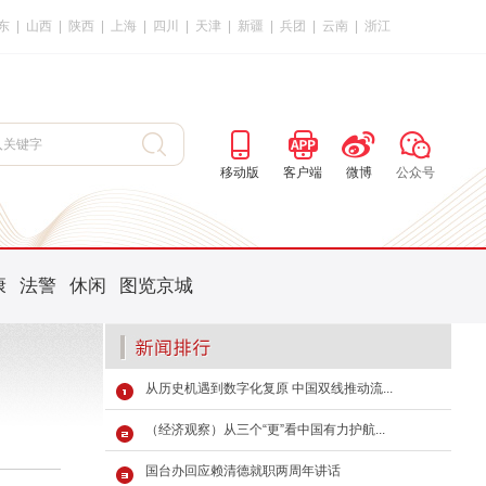
东
|
山西
|
陕西
|
上海
|
四川
|
天津
|
新疆
|
兵团
|
云南
|
浙江
移动版
客户端
微博
公众号
康
法警
休闲
图览京城
从历史机遇到数字化复原 中国双线推动流...
（经济观察）从三个“更”看中国有力护航...
国台办回应赖清德就职两周年讲话