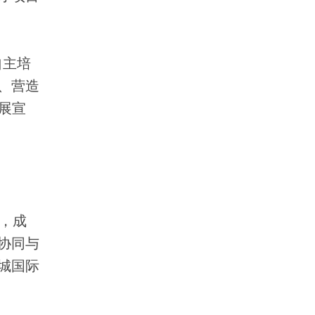
自主培
、营造
展宣
，成
协同与
城国际