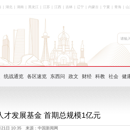
南
|
湖北
|
湖南
|
黑龙江
|
江苏
|
江西
|
吉林
|
辽宁
|
内蒙古
|
宁夏
|
青海
|
山
频
统战通览
各区速览
东西问
政文
财经
科教
社会
健
人才发展基金 首期总规模1亿元
5月21日 10:35 来源：中国新闻网