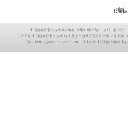
编辑
【
中国新闻社北京分社版权所有::刊用本网站稿件，务经书面授权
主办单位:中国新闻社北京分社 地址:北京市西城区百万庄南街12号 邮编:10
信箱: beijing@chinanews.com.cn 技术支持:中国新闻社网络中心