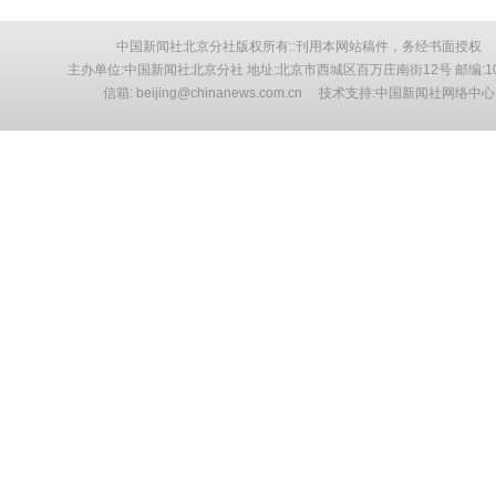
中国新闻社北京分社版权所有::刊用本网站稿件，务经书面授权
主办单位:中国新闻社北京分社 地址:北京市西城区百万庄南街12号 邮编:10
信箱: beijing@chinanews.com.cn 技术支持:中国新闻社网络中心