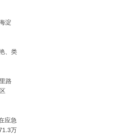
海淀
艳、类
里路
区
在应急
.3万