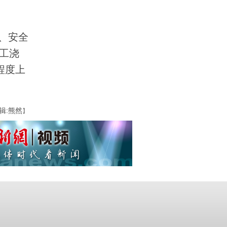
、安全
人工浇
程度上
辑:熊然
】