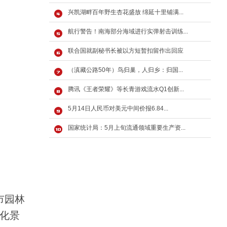
兴凯湖畔百年野生杏花盛放 绵延十里铺满...
航行警告！南海部分海域进行实弹射击训练...
联合国就副秘书长被以方短暂扣留作出回应
（滇藏公路50年）鸟归巢，人归乡：归国...
腾讯《王者荣耀》等长青游戏流水Q1创新...
5月14日人民币对美元中间价报6.84...
国家统计局：5月上旬流通领域重要生产资...
市园林
绿化景