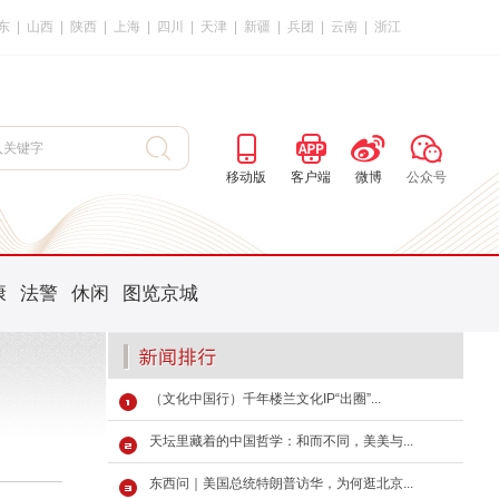
东
|
山西
|
陕西
|
上海
|
四川
|
天津
|
新疆
|
兵团
|
云南
|
浙江
移动版
客户端
微博
公众号
康
法警
休闲
图览京城
（文化中国行）千年楼兰文化IP“出圈”...
天坛里藏着的中国哲学：和而不同，美美与...
东西问｜美国总统特朗普访华，为何逛北京...