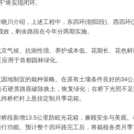
环”将实现闭环。
川介绍，上述工程中，东四环(朝阳段)、西四环(
成效，剩余路段在今年分两期实施。
京气候、抗病性强、养护成本低、花期长、花色鲜
泛应用于首都园林绿化。
地制宜的栽种策略。在原有土壤条件良好的34公
砖石硬质路面破除换土，恢复绿化；在桥下光照不足
上跨桥栏杆上悬挂定制月季花箱。
段新增13.5公里防眩光花箱，兼顾安全与美观。
行功能。预计整个四环路完工后，将栽植各类月季71