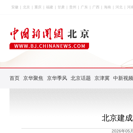
安徽
|
北京
|
重庆
|
福建
|
甘肃
|
贵州
|
广东
|
广西
|
海南
|
河北
|
河
首页
京华聚焦
京华季风
北京话题
京津冀
中新视
北京建成
2026年0