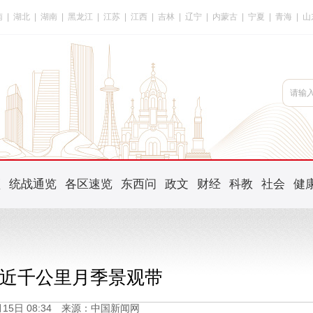
南
|
湖北
|
湖南
|
黑龙江
|
江苏
|
江西
|
吉林
|
辽宁
|
内蒙古
|
宁夏
|
青海
|
山
频
统战通览
各区速览
东西问
政文
财经
科教
社会
健
近千公里月季景观带
5月15日 08:34 来源：中国新闻网