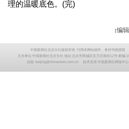
理的温暖底色。(完)
编辑
【
中国新闻社北京分社版权所有::刊用本网站稿件，务经书面授权
主办单位:中国新闻社北京分社 地址:北京市西城区百万庄南街12号 邮编:10
信箱: beijing@chinanews.com.cn 技术支持:中国新闻社网络中心